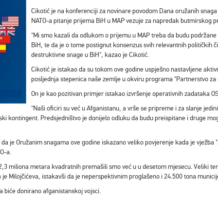
Cikotić je na konferenciji za novinare povodom Dana oružanih snaga B
NATO-a pitanje prijema BiH u MAP vezuje za napredak butmirskog p
"Mi smo kazali da odlukom o prijemu u MAP treba da budu podržane
BiH, te da je o tome postignut konsenzus svih relevantnih političkih č
destruktivne snage u BiH", kazao je Cikotić.
Cikotić je istakao da su tokom ove godine uspješno nastavljene aktivn
posljednja stepenica naše zemlje u okviru programa "Partnerstvo za 
On je kao pozitivan primjer istakao izvršenje operativnih zadataka OS
"Naši oficiri su već u Afganistanu, a vrše se pripreme i za slanje jedi
rski kontingent. Predsjedništvo je donijelo odluku da budu preispitane i druge mo
je da je Oružanim snagama ove godine iskazano veliko povjerenje kada je vježba "
TO-a.
o 2,3 miliona metara kvadratnih premašili smo već u u desetom mjesecu. Veliki te
e Milojčićeva, istakavši da je neperspektivnim proglašeno i 24.500 tona municij
a biće donirano afganistanskoj vojsci.