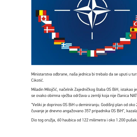
Ministarstva odbrane, naša jednica bi trebalo da se uputi u tu
Cikotić.
Miladin Milojčić, načelnik Zajedničkog štaba OS BiH, istakao 
se ovako obimna vježba održava u zemlji koja nije članica NA
"Veliki je doprinos OS BiH u deminiranju. Godišnji plan od ok
čuvanje je dnevno angažovano 357 pripadnika OS BiH", kazala j
Dio tog oružja, 60 haubica od 122 milimetra i oko 1.200 pušak