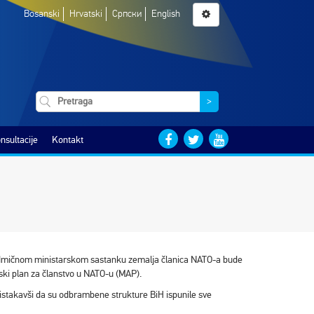
Bosanski
Hrvatski
Српски
English
>
nsultacije
Kontakt
dmičnom ministarskom sastanku zemalja članica NATO-a bude
jski plan za članstvo u NATO-u (MAP).
 istakavši da su odbrambene strukture BiH ispunile sve