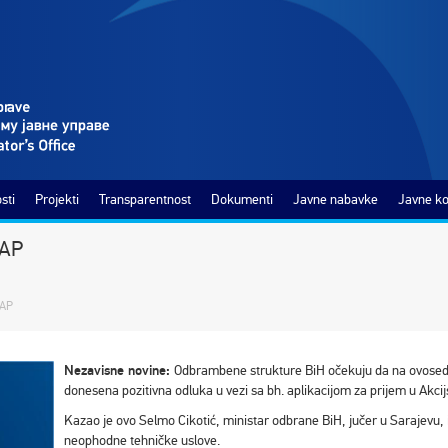
sti
Projekti
Transparentnost
Dokumenti
Javne nabavke
Javne ko
MAP
MAP
Nezavisne novine:
Odbrambene strukture BiH očekuju da na ovose
donesena pozitivna odluka u vezi sa bh. aplikacijom za prijem u Akci
Kazao je ovo Selmo Cikotić, ministar odbrane BiH, jučer u Sarajevu,
neophodne tehničke uslove.