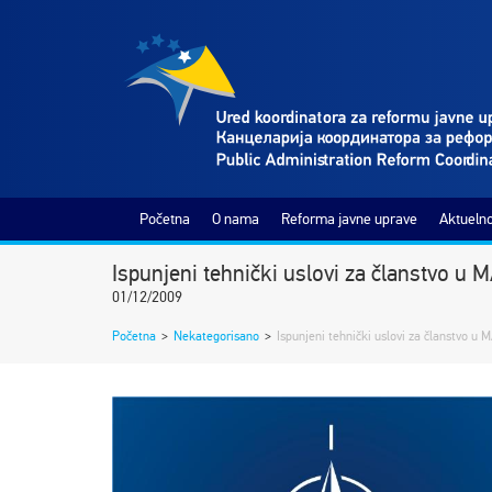
Početna
O nama
Reforma javne uprave
Aktuelno
Ispunjeni tehnički uslovi za članstvo u 
01/12/2009
Početna
>
Nekategorisano
>
Ispunjeni tehnički uslovi za članstvo u 