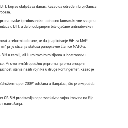
iH, koji se obilježava danas, kazao da određeni broj članica
rocesa.
 pronatovske i probosanske, odnosno konstruktivne snage u
inilaca u BiH, a da bi odbijanjem bile ojačane antinatovske i
osti u reformi odbrane, te da je apliciranje BiH za MAP
mir" prije sticanja statusa punopravne članice NATO-a.
 BiH u zemlji, ali i u mirovnim misijama u inostranstvu.
nice. Mi smo izvršili opsežnu pripremu i prema procjeni
gućnosti slanja naših vojnika u druge kontingente", kazao je
Združeni napor 2009" održana u Banjaluci, što je prvi put da
ret OS BiH predstavlja neperspektivna vojna imovina na čije
e i naoružanja.