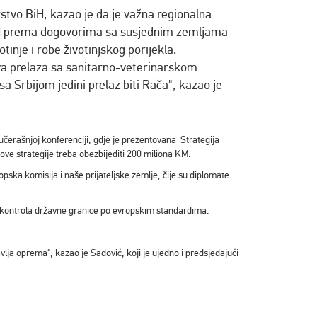
stvo BiH, kazao je da je važna regionalna
iH prema dogovorima sa susjednim zemljama
tinje i robe životinjskog porijekla.
a prelaza sa sanitarno-veterinarskom
sa Srbijom jedini prelaz biti Rača", kazao je
učerašnjoj konferenciji, gdje je prezentovana Strategija
ve strategije treba obezbijediti 200 miliona KM.
pska komisija i naše prijateljske zemlje, čije su diplomate
na kontrola državne granice po evropskim standardima.
vlja oprema", kazao je Sadović, koji je ujedno i predsjedajući