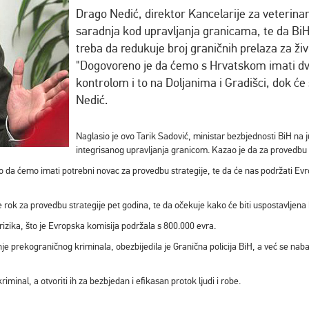
Drago Nedić, direktor Kancelarije za veterinar
saradnja kod upravljanja granicama, te da B
treba da redukuje broj graničnih prelaza za živo
"Dogovoreno je da ćemo s Hrvatskom imati dv
kontrolom i to na Doljanima i Gradišci, dok će 
Nedić.
Naglasio je ovo Tarik Sadović, ministar bezbjednosti BiH na j
integrisanog upravljanja granicom. Kazao je da za provedbu o
 da ćemo imati potrebni novac za provedbu strategije, te da će nas podržati Evro
je rok za provedbu strategije pet godina, te da očekuje kako će biti uspostavlje
rizika, što je Evropska komisija podržala s 800.000 evra.
nje prekograničnog kriminala, obezbijedila je Granična policija BiH, a već se naba
kriminal, a otvoriti ih za bezbjedan i efikasan protok ljudi i robe.