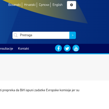
Bosanski
Hrvatski
Српски
English
>
nsultacije
Kontakt
ti prepreka da BiH ispuni zadatke Evropske komisije jer su