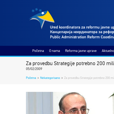
Početna
O nama
Reforma javne uprave
Aktuelno
Za provedbu Strategije potrebno 200 mi
05/02/2009
Početna
>
Nekategorisano
>
Za provedbu Strategije potrebno 200 m