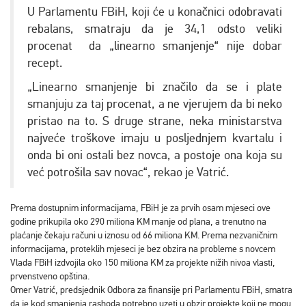
U Parlamentu FBiH, koji će u konačnici odobravati
rebalans, smatraju da je 34,1 odsto veliki
procenat da „linearno smanjenje“ nije dobar
recept.
„Linearno smanjenje bi značilo da se i plate
smanjuju za taj procenat, a ne vjerujem da bi neko
pristao na to. S druge strane, neka ministarstva
najveće troškove imaju u posljednjem kvartalu i
onda bi oni ostali bez novca, a postoje ona koja su
već potrošila sav novac“, rekao je Vatrić.
Prema dostupnim informacijama, FBiH je za prvih osam mjeseci ove
godine prikupila oko 290 miliona KM manje od plana, a trenutno na
plaćanje čekaju računi u iznosu od 66 miliona KM. Prema nezvaničnim
informacijama, proteklih mjeseci je bez obzira na probleme s novcem
Vlada FBiH izdvojila oko 150 miliona KM za projekte nižih nivoa vlasti,
prvenstveno opština.
Omer Vatrić, predsjednik Odbora za finansije pri Parlamentu FBiH, smatra
da je kod smanjenja rashoda potrebno uzeti u obzir projekte koji ne mogu