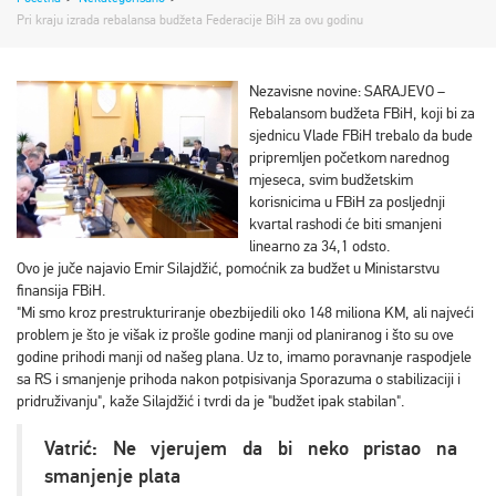
Pri kraju izrada rebalansa budžeta Federacije BiH za ovu godinu
Nezavisne novine: SARAJEVO –
Rebalansom budžeta FBiH, koji bi za
sjednicu Vlade FBiH trebalo da bude
pripremljen početkom narednog
mjeseca, svim budžetskim
korisnicima u FBiH za posljednji
kvartal rashodi će biti smanjeni
linearno za 34,1 odsto.
Ovo je juče najavio Emir Silajdžić, pomoćnik za budžet u Ministarstvu
finansija FBiH.
"Mi smo kroz prestrukturiranje obezbijedili oko 148 miliona KM, ali najveći
problem je što je višak iz prošle godine manji od planiranog i što su ove
godine prihodi manji od našeg plana. Uz to, imamo poravnanje raspodjele
sa RS i smanjenje prihoda nakon potpisivanja Sporazuma o stabilizaciji i
pridruživanju", kaže Silajdžić i tvrdi da je "budžet ipak stabilan".
Vatrić: Ne vjerujem da bi neko pristao na
smanjenje plata