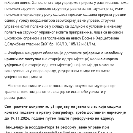
и Херцеговине. Запосленик који у вријеме пријема у радни однос нема
положен стручни, односно стручни управни испит, дужан је тај испит
положити најкасније у року од шест мјесеци од дана пријема у радни
однос у Уреду координатора зарwформу јавне управе. Стручни
управни испит полаже се у складу са Одлуком о условима и начину
полагања стручног управног испита приправника, лица са високом
школском спремом и запосленика на нивоу Босне и Херцеговине
(„Службени гласник БиХ“ бр. 104/10, 105/12 и 61/14).
– Изабрани кандидат обавезан је доставити
увјерење о невођењу
кривичног поступка
(не старије од три мјесеца) као и
љекарско
увјерење
(не старије од шест мјесеци), најкасније до момента
закључивања уговора о раду, у супротном скида се са листе
успјешних кандидата.
– Моле се кандидати да не достављају документацију која није
тражена текстом јавног огласа јер се иста неће узимати у
разматрање.
Све тражене документе, уз пријаву на јавни оглас која садржи
контакт податке и кратку биографију, треба доставити најкасније
до 19.11.2024. године путем поште препоручено на адресу:
Канцеларија координатора за реформу јавне управе при