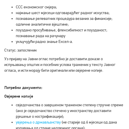
ССС економског смјера;
најмање шест мјесеци одговарајућег радног искуства;
познавање релеватних процедура везаних за финансије;
одличне аналитичке вјештине;
поуздано просуђивање, флексибилност и поузданост;
познавање рада на рачунару
укључујући радно знање Ексел-а.
Статус: запосленик
Уз пријаву на Јавни оглас потребно је доставити доказе о
испуњавању општих и посебних услова тражених у тексту Јавног
огласа, и исти морају бити оригинали или овјерене копије.
Потребни документи:
Овјерене копије
свједочанства о завршеном траженом степену стручне спреме
(ако је свједочанство стечено у иностранству доставити
рјешење о нострификацији);
увјерења о држављанству
(не старије од 6 мјесеци од дана
издавања од стране надлежног органа);