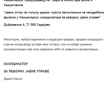
Канцеларији предсједавајућег Савјета министара Босне и
Херцеговине
“Јавни оглас за попуну радног мјеста запосленика на неодређено
вријеме у Канцеларији координатора за реформу јавне управе”
Дубровачка 6, 71 000 Сарајево
Непотпуне, неблаговремене и неуредне пријаве, пријаве кандидата
који не испуњавају услове овог огласа, као и копије тражене
документације које нису овјерене неће се узимати у разматрање.
КООРДИНАТОР
ЗА РЕФОРМУ ЈАВНЕ УПРАВЕ
Дарко Касап