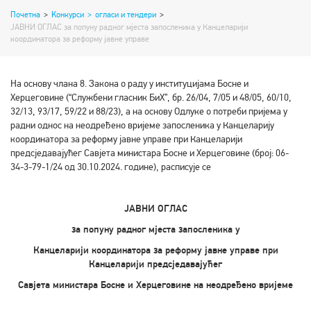
Почетна
>
Koнкурси
>
огласи и тендери
>
ЈАВНИ ОГЛАС за попуну радног мјеста запосленика у Канцеларији
координатора за реформу јавне управе
На основу члана 8. Закона о раду у институцијама Босне и
Херцеговине (“Службени гласник БиХ”, бр. 26/04, 7/05 и 48/05, 60/10,
32/13, 93/17, 59/22 и 88/23), а на основу Одлуке о потреби пријема у
радни однос на неодређено вријеме запосленика у Канцеларију
координатора за реформу јавне управе при Канцеларији
предсједавајућег Савјета министара Босне и Херцеговине (број: 06-
34-3-79-1/24 од 30.10.2024. године), расписује се
ЈАВНИ ОГЛАС
за попуну радног мјеста запосленика у
Канцеларији координатора за реформу јавне управе при
Канцеларији предсједавајућег
Савјета министара Босне и Херцеговине на неодређено вријеме