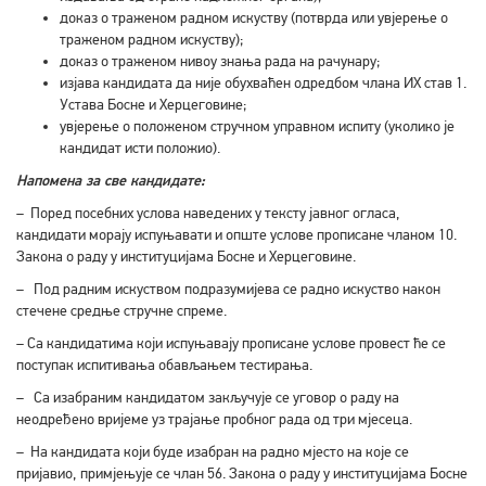
доказ о траженом радном искуству (потврда или увјерење о
траженом радном искуству);
доказ о траженом нивоу знања рада на рачунару;
изјава кандидата да није обухваћен одредбом члана ИX став 1.
Устава Босне и Херцеговине;
увјерење о положеном стручном управном испиту (уколико је
кандидат исти положио).
Напомена за све кандидате:
– Поред посебних услова наведених у тексту јавног огласа,
кандидати морају испуњавати и опште услове прописане чланом 10.
Закона о раду у институцијама Босне и Херцеговине.
– Под радним искуством подразумијева се радно искуство након
стечене средње стручне спреме.
– Са кандидатима који испуњавају прописане услове провест ће се
поступак испитивања обављањем тестирања.
– Са изабраним кандидатом закључује се уговор о раду на
неодређено вријеме уз трајање пробног рада од три мјесеца.
– На кандидата који буде изабран на радно мјесто на које се
пријавио, примјењује се члан 56. Закона о раду у институцијама Босне