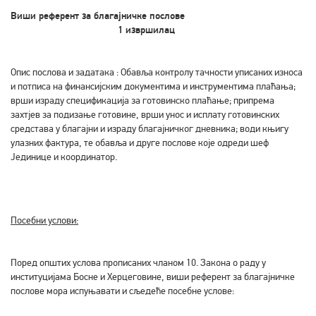
Виши референт за благајничке послове
1 извршилац
Опис послова и задатака : Обавља контролу тачности уписаних износа
и потписа на финансијским документима и инструментима плаћања;
врши израду спецификација за готовинско плаћање; припрема
захтјев за подизање готовине, врши унос и исплату готовинских
средстава у благајни и израду благајничког дневника; води књигу
улазних фактура, те обавља и друге послове које одреди шеф
Јединице и координатор.
Посебни услови:
Поред општих услова прописаних чланом 10. Закона о раду у
институцијама Босне и Херцеговине, виши референт за благајничке
послове мора испуњавати и сљедеће посебне услове: