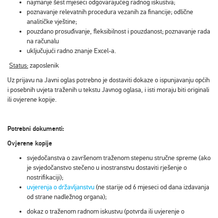
najmanje šest mjeseci odgovarajućeg radnog iskustva;
poznavanje relevatnih procedura vezanih za financije; odlične
analitičke vještine;
pouzdano prosuđivanje, fleksibilnost i pouzdanost; poznavanje rada
na računalu
uključujući radno znanje Excel-a.
Status:
zaposlenik
Uz prijavu na Javni oglas potrebno je dostaviti dokaze o ispunjavanju općih
i posebnih uvjeta traženih u tekstu Javnog oglasa, i isti moraju biti originali
ili ovjerene kopije.
Potrebni dokumenti:
Ovjerene kopije
svjedočanstva o završenom traženom stepenu stručne spreme (ako
je svjedočanstvo stečeno u inostranstvu dostaviti rješenje o
nostrifikaciji);
uvjerenja o državljanstvu
(ne starije od 6 mjeseci od dana izdavanja
od strane nadležnog organa);
dokaz o traženom radnom iskustvu (potvrda ili uvjerenje o