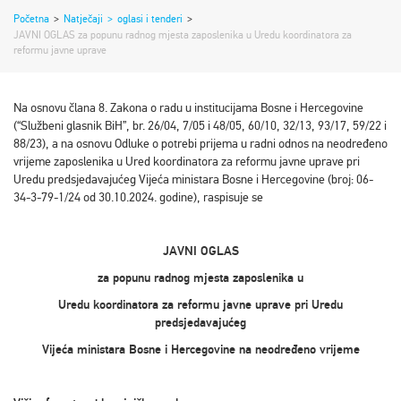
Početna
>
Natječaji
>
oglasi i tenderi
>
JAVNI OGLAS za popunu radnog mjesta zaposlenika u Uredu koordinatora za
reformu javne uprave
Na osnovu člana 8. Zakona o radu u institucijama Bosne i Hercegovine
(“Službeni glasnik BiH”, br. 26/04, 7/05 i 48/05, 60/10, 32/13, 93/17, 59/22 i
88/23), a na osnovu Odluke o potrebi prijema u radni odnos na neodređeno
vrijeme zaposlenika u Ured koordinatora za reformu javne uprave pri
Uredu predsjedavajućeg Vijeća ministara Bosne i Hercegovine (broj: 06-
34-3-79-1/24 od 30.10.2024. godine), raspisuje se
JAVNI OGLAS
za popunu radnog mjesta zaposlenika u
Uredu koordinatora za reformu javne uprave pri Uredu
predsjedavajućeg
Vijeća ministara Bosne i Hercegovine na neodređeno vrijeme