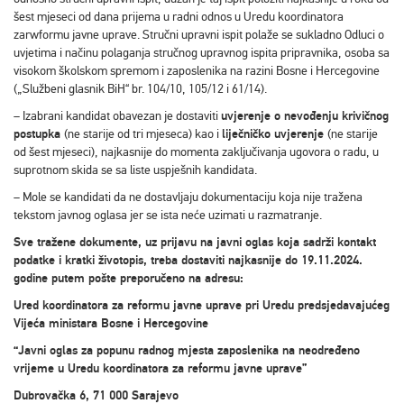
šest mjeseci od dana prijema u radni odnos u Uredu koordinatora
zarwformu javne uprave. Stručni upravni ispit polaže se sukladno Odluci o
uvjetima i načinu polaganja stručnog upravnog ispita pripravnika, osoba sa
visokom školskom spremom i zaposlenika na razini Bosne i Hercegovine
(„Službeni glasnik BiH“ br. 104/10, 105/12 i 61/14).
– Izabrani kandidat obavezan je dostaviti
uvjerenje o nevođenju krivičnog
postupka
(ne starije od tri mjeseca) kao i
liječničko uvjerenje
(ne starije
od šest mjeseci), najkasnije do momenta zaključivanja ugovora o radu, u
suprotnom skida se sa liste uspješnih kandidata.
– Mole se kandidati da ne dostavljaju dokumentaciju koja nije tražena
tekstom javnog oglasa jer se ista neće uzimati u razmatranje.
Sve tražene dokumente, uz prijavu na javni oglas koja sadrži kontakt
podatke i kratki životopis, treba dostaviti najkasnije do
19.11.2024.
godine putem pošte preporučeno na adresu:
Ured koordinatora za reformu javne uprave pri Uredu predsjedavajućeg
Vijeća ministara Bosne i Hercegovine
“Javni oglas za popunu radnog mjesta zaposlenika na neodređeno
vrijeme u Uredu koordinatora za reformu javne uprave”
Dubrovačka 6, 71 000 Sarajevo