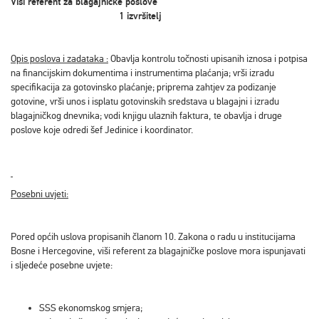
Viši referent za blagajničke poslove
1 izvršitelj
Opis poslova i zadataka :
Obavlja kontrolu točnosti upisanih iznosa i potpisa
na financijskim dokumentima i instrumentima plaćanja; vrši izradu
specifikacija za gotovinsko plaćanje; priprema zahtjev za podizanje
gotovine, vrši unos i isplatu gotovinskih sredstava u blagajni i izradu
blagajničkog dnevnika; vodi knjigu ulaznih faktura, te obavlja i druge
poslove koje odredi šef Jedinice i koordinator.
Posebni uvjeti:
Pored općih uslova propisanih članom 10. Zakona o radu u institucijama
Bosne i Hercegovine, viši referent za blagajničke poslove mora ispunjavati
i sljedeće posebne uvjete:
SSS ekonomskog smjera;