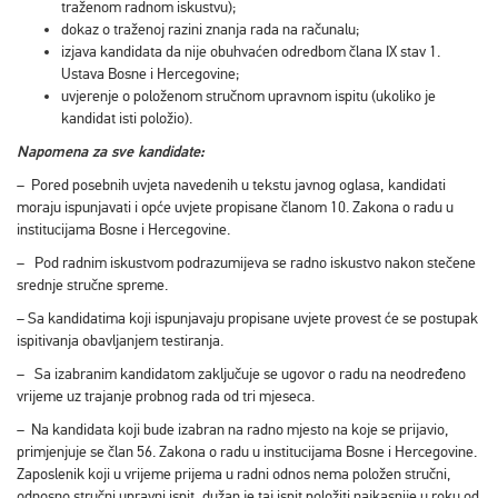
traženom radnom iskustvu);
dokaz o traženoj razini znanja rada na računalu;
izjava kandidata da nije obuhvaćen odredbom člana IX stav 1.
Ustava Bosne i Hercegovine;
uvjerenje o položenom stručnom upravnom ispitu (ukoliko je
kandidat isti položio).
Napomena za sve kandidate:
– Pored posebnih uvjeta navedenih u tekstu javnog oglasa, kandidati
moraju ispunjavati i opće uvjete propisane članom 10. Zakona o radu u
institucijama Bosne i Hercegovine.
– Pod radnim iskustvom podrazumijeva se radno iskustvo nakon stečene
srednje stručne spreme.
– Sa kandidatima koji ispunjavaju propisane uvjete provest će se postupak
ispitivanja obavljanjem testiranja.
– Sa izabranim kandidatom zaključuje se ugovor o radu na neodređeno
vrijeme uz trajanje probnog rada od tri mjeseca.
– Na kandidata koji bude izabran na radno mjesto na koje se prijavio,
primjenjuje se član 56. Zakona o radu u institucijama Bosne i Hercegovine.
Zaposlenik koji u vrijeme prijema u radni odnos nema položen stručni,
odnosno stručni upravni ispit, dužan je taj ispit položiti najkasnije u roku od