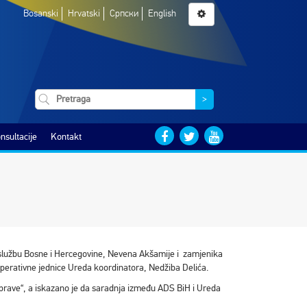
Bosanski
Hrvatski
Српски
English
>
nsultacije
Kontakt
 službu Bosne i Hercegovine, Nevena Akšamije i zamjenika
Operativne jednice Ureda koordinatora, Nedžiba Delića.
rave“, a iskazano je da saradnja između ADS BiH i Ureda