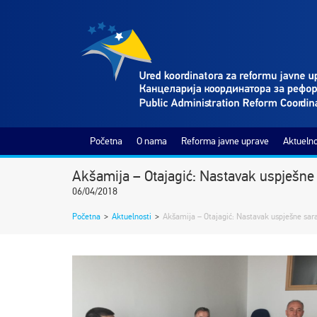
Početna
O nama
Reforma javne uprave
Aktuelno
Akšamija – Otajagić: Nastavak uspješne
06/04/2018
Početna
>
Aktuelnosti
>
Akšamija – Otajagić: Nastavak uspješne sar