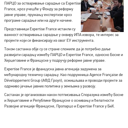
ПАРЦО за остваривање сарадње са Expertise
France, кроз учешће у Фонду за реформу
јавне управе, пружању експертизе кроз
програме сарадње или на друге начине.
Представници Expertise France истакли су
важност остваривања сарадње у оквиру ИПА извора, те интерес за
пројекте који се финансирају из овог ЕУ инструмента.
Током састанка обје су се стране сложиле да је потребно даље
развијати сарадњу између ПАРЦО и Expertise France, односно Босне и
Херцеговине и Француске у подручју реформе јавне управе.
Expertise France је француска јавна агенција задужена за
међународну техничку сарадњу. Као подружница Agence Française de
Développement Group (АФД Гроуп), осмишљава и проводи пројекте за
одрживо јачање јавних политика у земљама у развоју.
Састанак је организован након потписивања Споразума између Босне
и Херцеговине и Републике Француске о оснивању и ђелатности
Развојне агенције Француске, Пропарцо и Expertise France у БиХ.