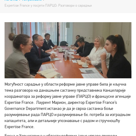
Expertise France у посјети ПАРЦО: Разговори о сарадњи
Могућност сарадње у области реформе јавне управе била је кључна
тема разговора на данашњем састанку представника Канцеларије
координатора за реформу јавне управе (ПАРЦО) и француске агенције
Expertise France. Лаурент Марион, директор Expertise France’s
Governance Department истакао је да је сврха састанка боље
разумијевање рада ПАРЦО и разумијевање бх. потреба за изградњом
капацитета, али и детаљније упознавање с радом и стручношћу
Expertise France.
Босна и Херцеговина у области реформе јавне управе проводи