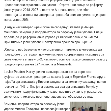
цјелодржавни стратешки документ – Стратешки оквир за реформу
јавне управе 2018-2027. и пратећи Акциони план, али због
непостојања извора финансирања проведба ових докумената је врло
мала, испод 20%.
„Радује нас интерес Француске за сарадњу“, казала је Амира
Машовић, замјеница координатора за реформу јавне управе. Она је
додала да је реформа јавне управе у БиХ усклађена је са СИГМА
Принципима јавне управе и захтјевима процеса проширења.
„Оно што нас фаворизује као стратешког партнера је чињеница да
проведбом стратешког документа, кроз координацију и сарадњу са
свим нивоима упаве у БиХ, настојимо осигурати хармонизиран развој у
процесу приступања ЕУ“, истакла је Машовић.
Louise Poudret-Hardy, регионални представник за европско
сусједство и земље проширења казала је да је Expertise France друга
највећа организација у Европи задужена за техничку сарадњу, након
њемачког ГИЗ-а. Она је нагласила да ова организација ђелује у
различитим подручјима рада управе, као што су јавно управљање,
сигурност, климатске промјене, здравство, образовање итд.
З
амјеник координатора за реформу јавне
управе Милош Голијанин нагласио је интерес