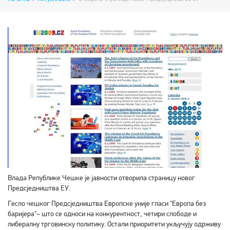
Влада Републике Чешке је јавности отворила страницу новог
Предсједништва ЕУ.
Гесло чешког Предсједништва Европске уније гласи "Европа без
баријера"– што се односи на конкурентност, четири слободе и
либералну трговинску политику. Остали приоритети укључују одрживу