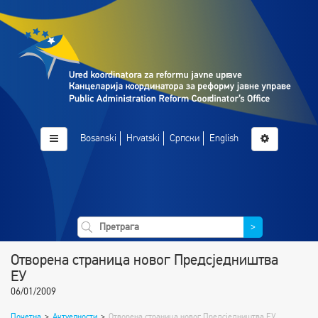
Bosanski
Hrvatski
Српски
English
>
Отворена страница новог Предсједништва
ЕУ
06/01/2009
Почетна
>
Актуелности
>
Отворена страница новог Предсједништва ЕУ