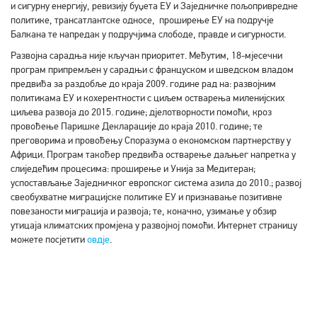
и сигурну енергију, ревизију буџета ЕУ и Заједничке пољопривредне
политике, трансатлантске односе, проширење ЕУ на подручје
Балкана те напредак у подручјима слободе, правде и сигурности.
Развојна сарадња није кључан приоритет. Међутим, 18-мјесечни
програм припремљен у сарадњи с француском и шведском владом
предвиђа за раздобље до краја 2009. године рад на: развојним
политикама ЕУ и кохерентности с циљем остварења миленијских
циљева развоја до 2015. године; дјелотворности помоћи, кроз
провођење Паришке Декларације до краја 2010. године; те
преговорима и провођењу Споразума о економском партнерству у
Африци. Програм такођер предвиђа остварење даљњег напретка у
слиједећим процесима: проширење и Унија за Медитеран;
успостављање Заједничког европског система азила до 2010.; развој
свеобухватне миграцијске политике ЕУ и признавање позитивне
повезаности миграција и развоја; те, коначно, узимање у обзир
утицаја климатских промјена у развојној помоћи. Интернет страницу
можете посјетити
овдје
.