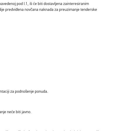
enoj pod I.1, ili će biti dostavljena zainteresiranim
). Nije predviđena novčana naknada za preuzimanje tenderske
entaciji za podnošenje ponuda.
nje neće biti javno.