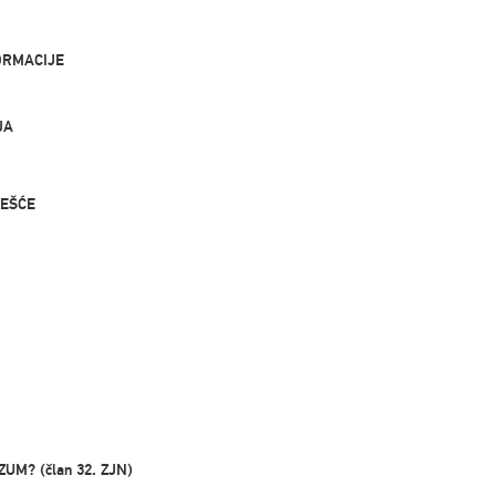
ORMACIJE
JA
ČEŠĆE
UM? (član 32. ZJN)