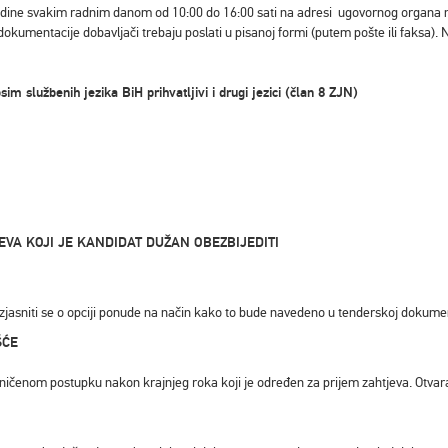
ne svakim radnim danom od 10:00 do 16:00 sati na adresi ugovornog organa naved
dokumentacije dobavljači trebaju poslati u pisanoj formi (putem pošte ili faksa
užbenih jezika BiH prihvatljivi i drugi jezici (član 8 ZJN)
EVA KOJI JE KANDIDAT DUŽAN OBEZBIJEDITI
i izjasniti se o opciji ponude na način kako to bude navedeno u tenderskoj dokum
ŠĆE
aničenom postupku nakon krajnjeg roka koji je određen za prijem zahtjeva. Otvara