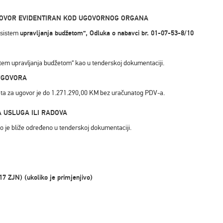
UGOVOR EVIDENTIRAN KOD UGOVORNOG ORGANA
 sistem
upravljanja budžetom“, Odluka o nabavci br. 01-07-53-8/10
stem upravljanja budžetom“ kao u tenderskoj dokumentaciji.
 UGOVORA
eta za ugovor je do 1.271.290,00 KM bez uračunatog PDV-a.
A USLUGA ILI RADOVA
 je bliže određeno u tenderskoj dokumentaciji.
ZJN) (ukoliko je primjenjivo)