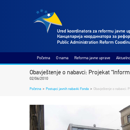
Početna
O nama
Reforma javne uprave
Aktuelno
Obavještenje o nabavci: Projekat “Inform
02/06/2010
Početna
>
Postupci javnih nabavki Fonda
>
Obavještenje o nabavci: P