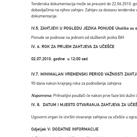
Tenderska dokumentacija može se preuzeti do 22.06.2010. godi
dobavljačima na njihov zahtjev. Zahtjev za dostavu tenderske 
dokumentacije.
IV.5. ZAHTJEVI U POGLEDU JEZIKA PONUDE Ukoliko su osim sl
Ponude se podnose na jednom od službenih jezika BiH
IV. 6. ROK ZA PRIJEM ZAHTJEVA ZA UČEŠĆE
02.07.2010. godine u 12:00 sati
IV.7. MINIMALAN VREMENSKI PERIOD VAŽNOSTI ZAHTJ
90 dana nakon krajnjeg roka za podnošenje zahtjeva
Napomena:
Prihvatljivi pouđači će nakon prve faze biti dužn
IV. 8. DATUM I MJESTO OTVARANJA ZAHTJEVA ZA UČE
Ugovorni organ će izvršiti otvaranje zahtjeva za učešće u ogr
Odjeljak V: DODATNE INFORMACIJE