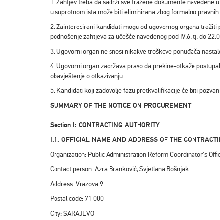
1. Zahtjev treba da sadrži sve tražene dokumente navedene u 
u suprotnom ista može biti eliminirana zbog formalno pravnih i
2. Zainteresirani kandidati mogu od ugovornog organa tražiti
podnošenje zahtjeva za učešće navedenog pod IV.6. tj. do 22.0
3. Ugovorni organ ne snosi nikakve troškove ponuđača nastale
4. Ugovorni organ zadržava pravo da prekine-otkaže postupak 
obavještenje o otkazivanju.
5. Kandidati koji zadovolje fazu pretkvalifikacije će biti pozv
SUMMARY OF THE NOTICE ON PROCUREMENT
Section I: CONTRACTING AUTHORITY
I.1. OFFICIAL NAME AND ADDRESS OF THE CONTRACT
Organization: Public Administration Reform Coordinator's Offi
Contact person: Azra Branković; Svjetlana Bošnjak
Address: Vrazova 9
Postal code: 71 000
City: SARAJEVO