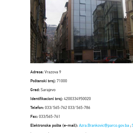
Adresa:
Vrazova 9
Poštanski broj:
71000
Grad:
Sarajevo
Identifikacioni broj:
4200334950020
Telefon:
033/ 565-762 033/ 565-786
Fax:
033/565-761
Elektronska pošta (e-mail):
Azra.Brankovic@parco.gov.ba
;