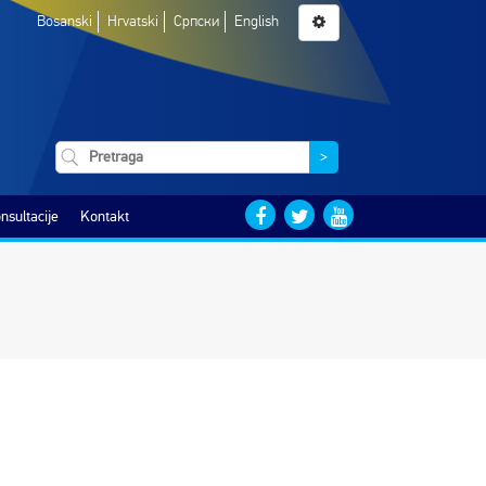
Bosanski
Hrvatski
Српски
English
>
nsultacije
Kontakt