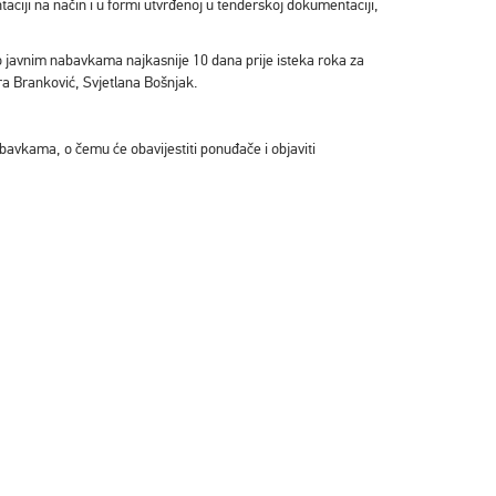
iji na način i u formi utvrđenoj u tenderskoj dokumentaciji,
o javnim nabavkama najkasnije 10 dana prije isteka roka za
ra Branković, Svjetlana Bošnjak.
avkama, o čemu će obavijestiti ponuđače i objaviti