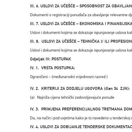
III. 6. USLOVI ZA UČEŠĆE – SPOSOBNOST ZA OBAVLJA
Dokumenti o registraciji ponuđača za obavljanje relevantne dj
III. 7. USLOVI ZA UČEŠĆE – EKONOMSKA I FINANSIJSK
Uslovi i dokumenti kojima se dokazuje ispunjavanje uslova ka
III. 8. USLOVI ZA UČEŠĆE – TEHNIČKA I/ ILI PROFESI
Uslovi i dokumenti kojima se dokazuje ispunjavanje uslova ka
Odjeljak IV: POSTUPAK
IV. 1. VRSTA POSTUPKA:
Ograničeni – (međunarodni vrijednosni razred )
IV. 2. KRITERIJI ZA DODJELU UGOVORA (član 34 ZJN):
(a) Najniža cijena tehnički zadovoljavajuće ponude
IV. 3. PRIMJENA PREFERENCIJALNOG TRETMANA DOMA
Da, na način i pod uvjetima kako je to navedeno u tenderskoj
IV. 4. USLOVI ZA DOBIJANJE TENDERSKE DOKUMENTACIJ