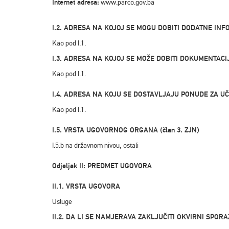
Internet adresa:
www.parco.gov.ba
I.2. ADRESA NA KOJOJ SE MOGU DOBITI DODATNE INF
Kao pod I.1.
I.3. ADRESA NA KOJOJ SE MOŽE DOBITI DOKUMENTACI
Kao pod I.1.
I.4. ADRESA NA KOJU SE DOSTAVLJAJU PONUDE ZA U
Kao pod I.1.
I.5. VRSTA UGOVORNOG ORGANA (član 3. ZJN)
I.5.b na državnom nivou, ostali
Odjeljak II: PREDMET UGOVORA
II.1. VRSTA UGOVORA
Usluge
II.2. DA LI SE NAMJERAVA ZAKLJUČITI OKVIRNI SPORAZ