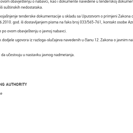
ovom obavještenju o nabavci, kao i dokumente navedene u tenderskoj dokumentac
li suštinskih nedostataka.
 pojašnjenje tenderske dokumentacije u skladu sa Uputstvom o primjeni Zakona 
6.2010. god. ili dostavljanjem pisma na faks broj 033/565-761, kontakt osobe Az
 po ovom obavještenju o javnoj nabavci.
dodjele ugovora iz razloga-slučajeva navedenih u članu 12. Zakona o javnim nab
ani da učestvuju u nastavku javnog nadmetanja.
ING AUTHORITY
ce