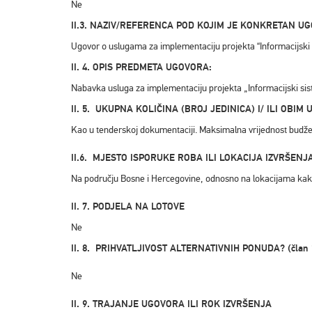
Ne
II.3. NAZIV/REFERENCA POD KOJIM JE KONKRETAN 
Ugovor o uslugama za implementaciju projekta “Informacijski
II. 4. OPIS PREDMETA UGOVORA:
Nabavka usluga za implementaciju projekta „Informacijski si
II. 5. UKUPNA KOLIČINA (BROJ JEDINICA) I/ ILI OBIM
Kao u tenderskoj dokumentaciji. Maksimalna vrijednost budž
II.6. MJESTO ISPORUKE ROBA ILI LOKACIJA IZVRŠENJ
Na području Bosne i Hercegovine, odnosno na lokacijama kako
II. 7. PODJELA NA LOTOVE
Ne
II. 8. PRIHVATLJIVOST ALTERNATIVNIH PONUDA? (član 17 
Ne
II. 9. TRAJANJE UGOVORA ILI ROK IZVRŠENJA