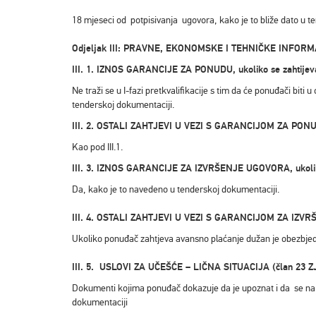
18 mjeseci od potpisivanja ugovora, kako je to bliže dato u t
Odjeljak III: PRAVNE, EKONOMSKE I TEHNIČKE INFOR
III. 1. IZNOS GARANCIJE ZA PONUDU, ukoliko se zahtijev
Ne traži se u I-fazi pretkvalifikacije s tim da će ponuđači bit
tenderskoj dokumentaciji.
III. 2. OSTALI ZAHTJEVI U VEZI S GARANCIJOM ZA PONUDU
Kao pod III.1.
III. 3. IZNOS GARANCIJE ZA IZVRŠENJE UGOVORA, ukoliko
Da, kako je to navedeno u tenderskoj dokumentaciji.
III. 4. OSTALI ZAHTJEVI U VEZI S GARANCIJOM ZA IZVRŠ
Ukoliko ponuđač zahtjeva avansno plaćanje dužan je obezbjedi
III. 5. USLOVI ZA UČEŠĆE – LIČNA SITUACIJA (član 23 Z
Dokumenti kojima ponuđač dokazuje da je upoznat i da se na n
dokumentaciji