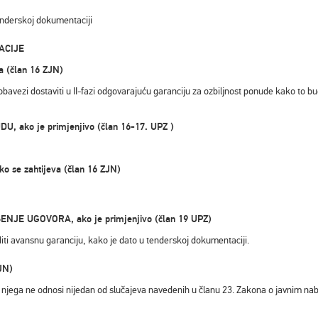
enderskoj dokumentaciji
MACIJE
a (član 16 ZJN)
i u obavezi dostaviti u II-fazi odgovarajuću garanciju za ozbiljnost ponude kako t
, ako je primjenjivo (član 16-17. UPZ )
 se zahtijeva (član 16 ZJN)
ENJE UGOVORA, ako je primjenjivo (član 19 UPZ)
ti avansnu garanciju, kako je dato u tenderskoj dokumentaciji.
JN)
jega ne odnosi nijedan od slučajeva navedenih u članu 23. Zakona o javnim nab