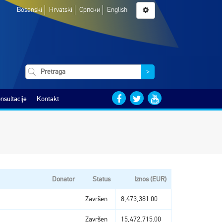
Bosanski
Hrvatski
Српски
English
>
nsultacije
Kontakt
Donator
Status
Iznos (EUR)
Završen
8,473,381.00
Završen
15,472,715.00