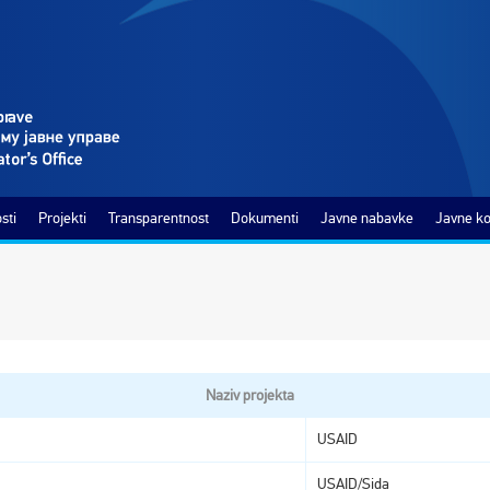
sti
Projekti
Transparentnost
Dokumenti
Javne nabavke
Javne ko
Naziv projekta
USAID
USAID/Sida