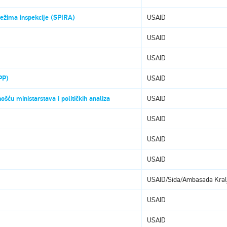
 režima inspekcije (SPIRA)
USAID
USAID
USAID
PP)
USAID
ošću ministarstava i političkih analiza
USAID
USAID
USAID
USAID
USAID/Sida/Ambasada Kralje
USAID
USAID