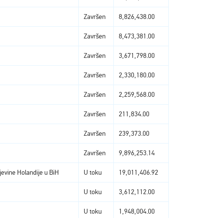
Završen
8,826,438.00
Završen
8,473,381.00
Završen
3,671,798.00
Završen
2,330,180.00
Završen
2,259,568.00
Završen
211,834.00
Završen
239,373.00
Završen
9,896,253.14
vine Holandije u BiH
U toku
19,011,406.92
U toku
3,612,112.00
U toku
1,948,004.00