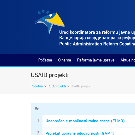
Početna
O nama
Reforma javne uprave
Aktuelno
USAID projekti
Početna
>
RJU projekti
>
USAID projekti
Br.
1
Unapređenje mobilnosti radne snage (ELMO)
2
Projekat upravne odgovornosti (GAP 1)