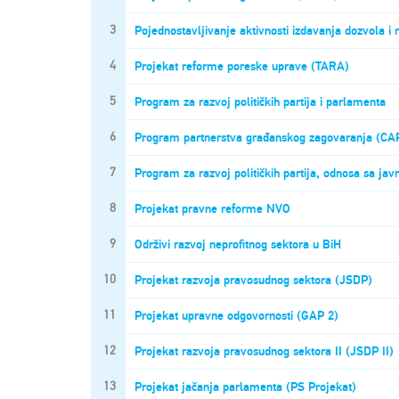
3
Pojednostavljivanje aktivnosti izdavanja dozvola i
4
Projekat reforme poreske uprave (TARA)
5
Program za razvoj političkih partija i parlamenta
6
Program partnerstva građanskog zagovaranja (CA
7
Program za razvoj političkih partija, odnosa sa javn
8
Projekat pravne reforme NVO
9
Održivi razvoj neprofitnog sektora u BiH
10
Projekat razvoja pravosudnog sektora (JSDP)
11
Projekat upravne odgovornosti (GAP 2)
12
Projekat razvoja pravosudnog sektora II (JSDP II)
13
Projekat jačanja parlamenta (PS Projekat)