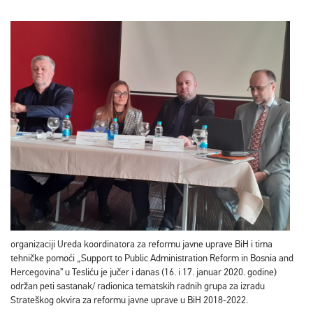
organizaciji Ureda koordinatora za reformu javne uprave BiH i tima
tehničke pomoći „Support to Public Administration Reform in Bosnia and
Hercegovina” u Tesliću je jučer i danas (16. i 17. januar 2020. godine)
održan peti sastanak/ radionica tematskih radnih grupa za izradu
Strateškog okvira za reformu javne uprave u BiH 2018-2022.