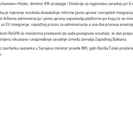
humann-Hitzler, direktor IPA strategije i Direkcije za regionalnu saradnju pri Ev
anka je mjerenje rezultata dosadašnje reforme javne uprave i evropskih integraci
i državna administracija i javna uprava uspostavlja platformu po kojoj će se mini
, uz EU integracije, najvažniji proces za administraciju a ova dva procesa smat
ikom ReSPA će ministrima predstaviti do sada postignute rezultate, te dati prepo
za razmjenu iskustava i unapređenje saradnje između zemalja Zapadnog Balkana.
po završetku sastanka u Sarajevu ministar pravde BIH, gdin Bariša Čolak preda
i.