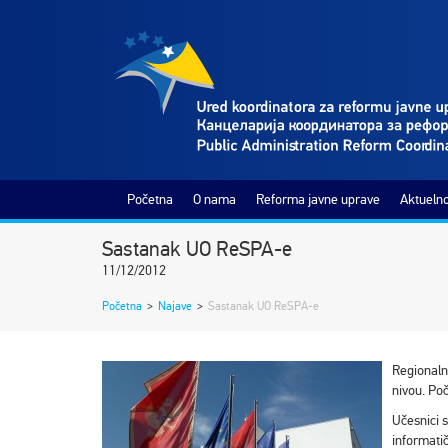
Početna
O nama
Reforma javne uprave
Aktuelno
Sastanak UO ReSPA-e
11/12/2012
Početna
>
Najave
>
Sastanak UO ReSPA-e
Regionaln
nivou. Poč
Učesnici 
informatič