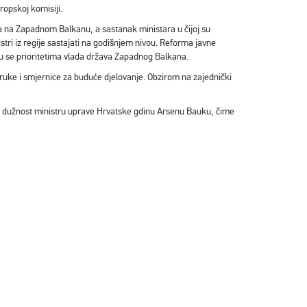
ropskoj komisiji.
ja na Zapadnom Balkanu, a sastanak ministara u čijoj su
stri iz regije sastajati na godišnjem nivou. Reforma javne
raju se prioritetima vlada država Zapadnog Balkana.
ruke i smjernice za buduće djelovanje. Obzirom na zajednički
će dužnost ministru uprave Hrvatske gdinu Arsenu Bauku, čime