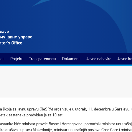
sti
Projekti
Transparentnost
Dokumenti
Javne nabavke
Javne ko
a škola za javnu upravu (ReSPA) organizuje u utorak, 11. decembra u Sarajevu
etak sastanaka predviđen je za 10 sati.
sastanka biće ministar pravde Bosne i Hercegovine, pomoćnik ministra unutrašnji
ko društvo i upravu Makedonije, ministar unutrašnjih poslova Crne Gore i minista