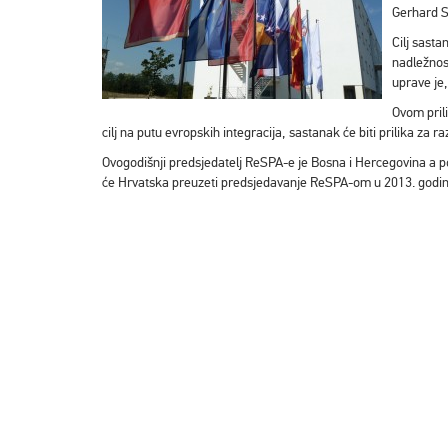
Gerhard Sc
Cilj sast
nadležnost
uprave je
Ovom pril
cilj na putu evropskih integracija, sastanak će biti prilika 
Ovogodišnji predsjedatelj ReSPA-e je Bosna i Hercegovina a 
će Hrvatska preuzeti predsjedavanje ReSPA-om u 2013. godin