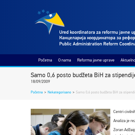
Početna
O nama
Reforma javne uprave
Aktuelno
Samo 0,6 posto budžeta BiH za stipendij
18/09/2009
Početna
>
Nekategorisano
>
Samo 0,6 posto budžeta BiH za stipendi
Centri civiln
Analiza je re
Zoran Adžaip 