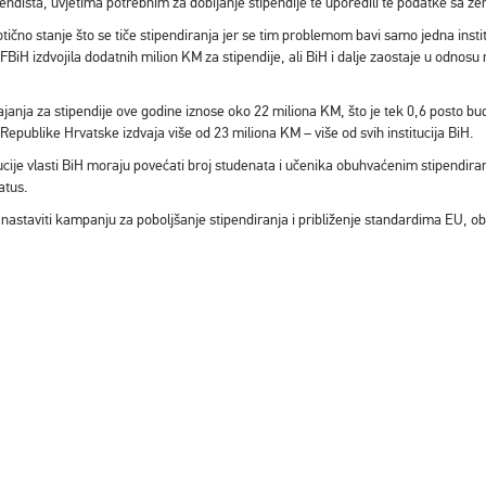
pendista, uvjetima potrebnim za dobijanje stipendije te uporedili te podatke sa z
otično stanje što se tiče stipendiranja jer se tim problemom bavi samo jedna inst
 FBiH izdvojila dodatnih milion KM za stipendije, ali BiH i dalje zaostaje u odnos
janja za stipendije ove godine iznose oko 22 miliona KM, što je tek 0,6 posto bu
epublike Hrvatske izdvaja više od 23 miliona KM – više od svih institucija BiH.
ucije vlasti BiH moraju povećati broj studenata i učenika obuhvaćenim stipendiran
atus.
e nastaviti kampanju za poboljšanje stipendiranja i približenje standardima EU, ob