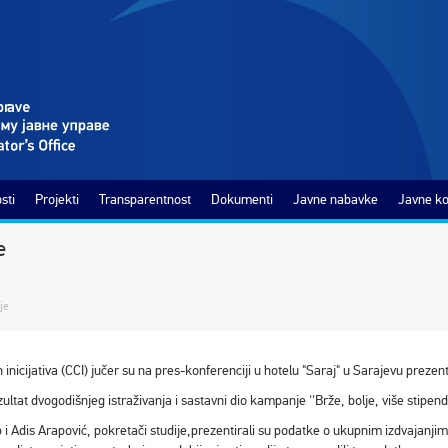
sti
Projekti
Transparentnost
Dokumenti
Javne nabavke
Javne ko
e
je
ih inicijativa (CCI) jučer su na pres-konferenciji u hotelu "Saraj" u Sarajevu prezen
zultat dvogodišnjeg istraživanja i sastavni dio kampanje ''Brže, bolje, više stipendij
i Adis Arapović, pokretači studije,prezentirali su podatke o ukupnim izdvajanjima 