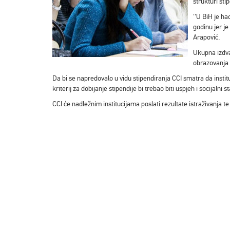
strukturi sti
''U BiH je ha
godinu jer je
Arapović.
Ukupna izdva
obrazovanja R
Da bi se napredovalo u vidu stipendiranja CCI smatra da instit
kriterij za dobijanje stipendije bi trebao biti uspjeh i socijalni st
CCI će nadležnim institucijama poslati rezultate istraživanja t