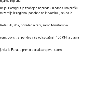
emljama regiona.
itucija. Postignut je značajan napredak u odnosu na prošlu
u na zemlje iz regiona, posebno na Hrvatsku'', rekao je
džeta BiH, dok, poređenja radi, samo Ministarstvo
jem, povisiti stipendije više od sadašnjih 100 KM, a glavni
javila je Fena, a prenio portal sarajevo-x.com.