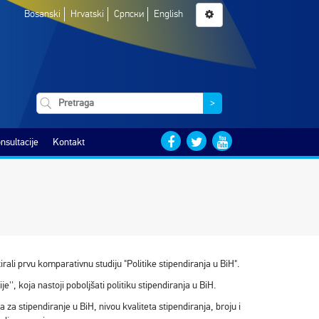
Bosanski
Hrvatski
Српски
English
>
nsultacije
Kontakt
tirali prvu komparativnu studiju "Politike stipendiranja u BiH".
e'', koja nastoji poboljšati politiku stipendiranja u BiH.
za stipendiranje u BiH, nivou kvaliteta stipendiranja, broju i