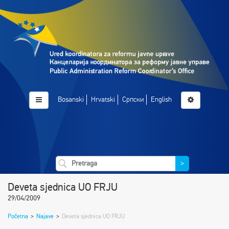
Bosanski
Hrvatski
Српски
English
>
Deveta sjednica UO FRJU
29/04/2009
Početna
>
Najave
>
Deveta sjednica UO FRJU