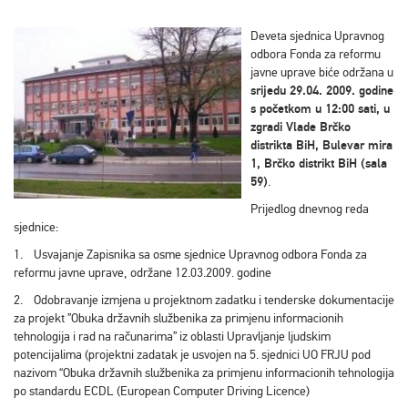
Deveta sjednica Upravnog
odbora Fonda za reformu
javne uprave biće održana u
srijedu 29.04. 2009. godine
s početkom u 12:00 sati, u
zgradi Vlade Brčko
distrikta BiH, Bulevar mira
1, Brčko distrikt BiH (sala
59)
.
Prijedlog dnevnog reda
sjednice:
1. Usvajanje Zapisnika sa osme sjednice Upravnog odbora Fonda za
reformu javne uprave, održane 12.03.2009. godine
2. Odobravanje izmjena u projektnom zadatku i tenderske dokumentacije
za projekt ”Obuka državnih službenika za primjenu informacionih
tehnologija i rad na računarima” iz oblasti Upravljanje ljudskim
potencijalima (projektni zadatak je usvojen na 5. sjednici UO FRJU pod
nazivom “Obuka državnih službenika za primjenu informacionih tehnologija
po standardu ECDL (European Computer Driving Licence)