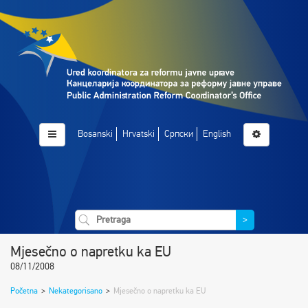
Bosanski
Hrvatski
Српски
English
>
Mjesečno o napretku ka EU
08/11/2008
Početna
>
Nekategorisano
>
Mjesečno o napretku ka EU