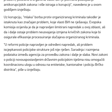
antikorupcijskih zakona i više istraga o korupciji", navedeno je u ovom
godišjem izvještaju.
Uz korupciju, "mlaka" borba protiv organiziranog kriminala također je
istaknuta kao značajan problem, koje vlasti BiH ne rješavaju. Evopska
komisija ocijenila je da je napravljen limitirani napredak u ovoj oblasti, ali
da i dalje ostaje problem neusvajanja izmjena krivičnih zakona koje bi
osigurale efikasnije procesuiranje slučajeva organiziranog kriminala.
"U reformi policije napravljen je određeni napredak, ali problem
iscjepkanosti policijske strukture još nije rješen. Saradnja i razmjena
podataka između agencija za provedbu zakona i dalje je slaba. Novi zakoni
o policiji novouspostavljenim državnim policijskim tijelima nisu omogućili
koordinacionu ulogu u odnosu na entitetske, kantonalne i policiju Brčko
distrikta", piše u izvještaju.