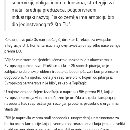
superviziji, obligacionim odnosima, stretegije za
mala i srednja preduzeća, poljoprivredni i
industrijski razvoj, "iako zemlja ima ambiciju biti
dio jedinstvenog tržišta EU".
Rekao je ovo juče Osman Topčagić, direktor Direkcije za evropske
integracije BiH, komentarišući najnoviji izvještaj o napretku naše zemlje
prema EU.
"Vijeće ministara na sjednici u četvrtak upoznato je s obavezama iz
Evropskog partnerstva. Prošli smo i kroz 25 spornih pitanja, te je
zaključeno da bi svi problemi trebalo da budu rješavani kompromisom i
dogovorom. Na sjednici detaljne rasprave o bilo kojem od pitanja iz
Evropskog partnerstva nije bilo", rekao je Topčagić.
U najnovijem godišnjem izvještaju o napretku BiH prema EU, koji je
Evropska komisija vlastima naše zemlje uručila u srijedu, korupcija je
navedena kao rasprostranjen i ozbiljan problem, prosebno u organima
vlasti BiH.
"BiH je napravila veoma mali napredak u unapređenju instrumenata za
borbu protiv korupicije koja je veoma rasprostranjena i koja je ostala veliki
problem, posebno u organima vlasti. BiH je potrebno poboljšanje