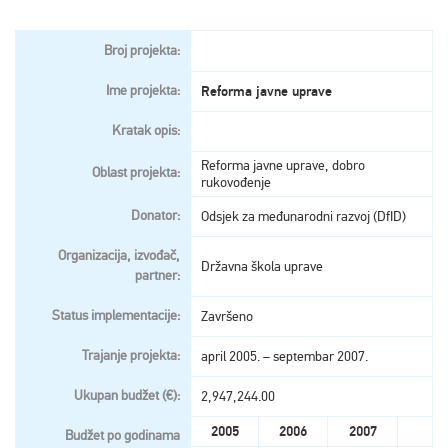
Broj projekta:
Ime projekta:
Reforma javne uprave
Kratak opis:
Reforma javne uprave, dobro
Oblast projekta:
rukovođenje
Donator:
Odsjek za međunarodni razvoj (DfID)
Organizacija, izvođač,
Državna škola uprave
partner:
Status implementacije:
Završeno
Trajanje projekta:
april 2005. – septembar 2007.
Ukupan budžet (€):
2,947,244.00
2005
2006
2007
Budžet po godinama