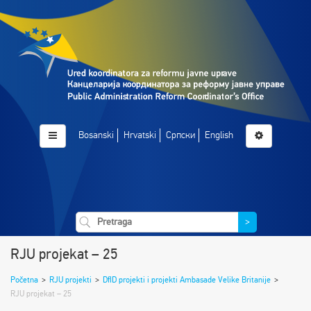
Bosanski
Hrvatski
Српски
English
>
RJU projekat – 25
Početna
>
RJU projekti
>
DfID projekti i projekti Ambasade Velike Britanije
>
RJU projekat – 25