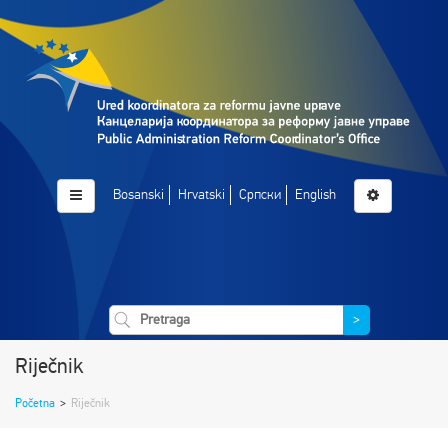
Bosanski
Hrvatski
Српски
English
>
Riječnik
Početna
>
Riječnik