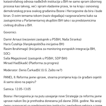
katastrofalnog odnosa nadležnih institucija u BiH ne samo spram izbornog
procesa kao takvog, već i spram vladavine prava, te na kraju i osnovnog
demokratskog prava svakog građanina Bosne i Hercegovine da bira i bude
biran. O ovim temama tokom (naziv događaja) razgovaraćemo kako sa
zastupnicima u Parlamentarnoj skupštini BiH tako i sa predstavnicima
civilnog društva u BiH.
Govornici:
Damir Arnaut (nezavisni zastupnik u PSBiH, Naša Stranka)
Haris Ćutahija (Vanjskopolitička inicijativa BH)
Rasim Ibrahimagić (Inicijativa za monitoring evropskih integracija BIH,
SOC)
Saša Magazinović (zastupnik u PSBiH, SDP BiH)
Mirsad Hadžikadić (Platforma za progres)
Moderator: Denis Čarkadžić (U.G. Zašto ne?)
PANEL II: Reforma javne uprave, stvarna promjena koju će građani osjetiti
ili samo slovo na papiru?
Satnica: 12:05-13:05
Bosna i Hercegovina je na putu usvajanje nove Strategije za reformu javne
uprave nakon što je prethodna donesena još davne 2006. godine. Na sesiji
ćemo razgovarati sa predstavnicima institucija i nevladinog sektora o tome