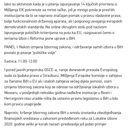
Iako su aktivnosti kada je u pitanju ispunjavanje 14 ključnih prioriteta iz
Mišljenja EK pokrenute sa mrtve tačke, još je mnogo posla je pred bh.
institucijama da bi se napravio značajan pomak u pravcu vladavine prava,
bolje funkcionalnosti državnog aparata, ali i potpunog usvajanja evropskih
demokratskih standarda. Na online okruglom stolu pod nazivom
Ispunjavanje političkih kriterijuma na putu ka EU, razgovarati ćemo o
temama Izbori i Reforma javne uprave u BiH.
PANEL I: Nakon izmjena Izbornog zakona, i održavanje samih izbora u BiH
postalo je pitanje “političke volje”
Satnica: 11:00-12:00
I pored jasnih preporuka OSCE-a, ranije donesenih presuda Evropskog
suda za ljudska prava u Strazburu, Mišljenja Evropske komisije o zahtjevu
za članstvo BiH u EU ali i stalnih zahtjeva većeg dijela javnosti, osim
izmjena Izbornog zakona koji se odnose na održavanje lokalnih izbora u
Mostaru, u posljednjih nekoliko godina nadležne institucije u Bosni i
Hercegovini nisu uradile ništa da ustavno-pravnu legislativu u BiH u bilo
kom pravcu unaprijede.
Naprotiv, kršenje Izbornog zakona BiH u smislu izostanka obezbjeđivanja
finansijskih sredstava u zakonom predviđenom roku za Lokalne izbore
2020. godine veliki je korak nazad i predstavlja još jedan primjer