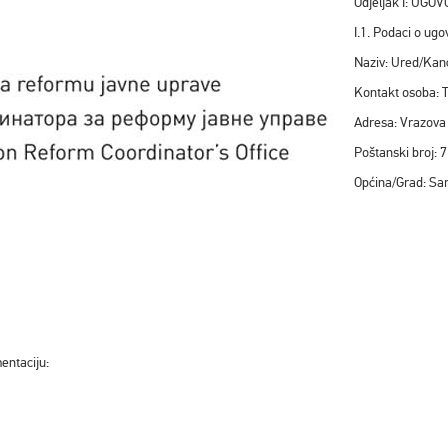
Odjeljak I: UG
I.1. Podaci o u
Naziv: Ured/Kan
Kontakt osoba: 
Adresa: Vrazov
Poštanski broj:
Općina/Grad: Sa
entaciju: