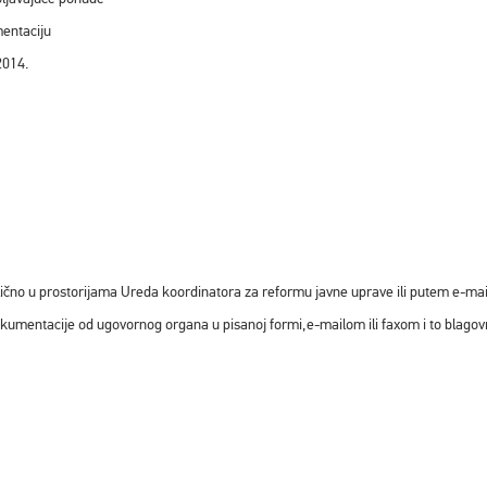
mentaciju
2014.
ično u prostorijama Ureda koordinatora za reformu javne uprave ili putem e-mai
kumentacije od ugovornog organa u pisanoj formi,e-mailom ili faxom i to blagovr