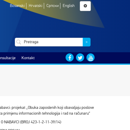
Bosanski
Hrvatski
Српски
English
>
nsultacije
Kontakt
abavci: projekat „Obuka zaposlenih koji obavaljaju poslove
a primjenu informacionih tehnologija i rad na računaru“
O NABAVCI (BROJ 423-1-2-11-39/14)