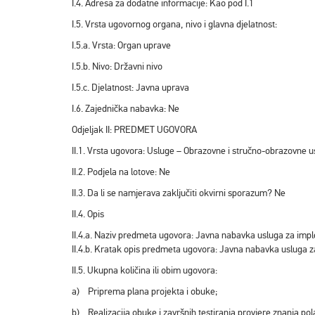
I.4. Adresa za dodatne informacije: Kao pod I.1
I.5. Vrsta ugovornog organa, nivo i glavna djelatnost:
I.5.a. Vrsta: Organ uprave
I.5.b. Nivo: Državni nivo
I.5.c. Djelatnost: Javna uprava
I.6. Zajednička nabavka: Ne
Odjeljak II: PREDMET UGOVORA
II.1. Vrsta ugovora: Usluge – Obrazovne i stručno-obrazovne u
II.2. Podjela na lotove: Ne
II.3. Da li se namjerava zaključiti okvirni sporazum? Ne
II.4. Opis
II.4.a. Naziv predmeta ugovora: Javna nabavka usluga za impl
II.4.b. Kratak opis predmeta ugovora: Javna nabavka usluga z
II.5. Ukupna količina ili obim ugovora:
a) Priprema plana projekta i obuke;
b) Realizacija obuke i završnih testiranja provjere znanja pol