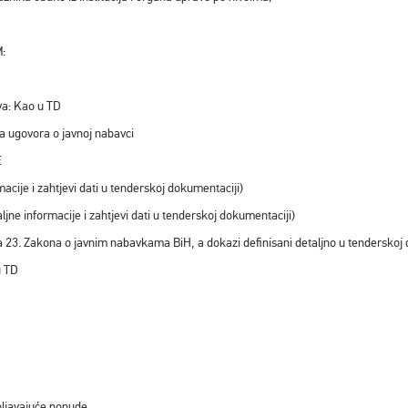
KM:
ova: Kao u TD
nja ugovora o javnoj nabavci
E
macije i zahtjevi dati u tenderskoj dokumentaciji)
aljne informacije i zahtjevi dati u tenderskoj dokumentaciji)
ana 23. Zakona o javnim nabavkama BiH, a dokazi definisani detaljno u tenderskoj 
u TD
voljavajuće ponude