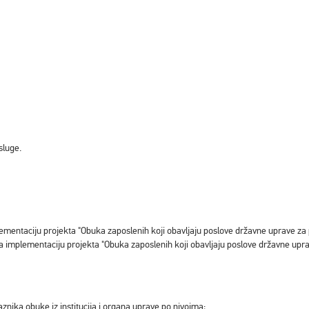
sluge.
ementaciju projekta "Obuka zaposlenih koji obavljaju poslove državne uprave za 
a implementaciju projekta "Obuka zaposlenih koji obavljaju poslove državne upra
aznika obuke iz institucija i organa uprave po nivoima;