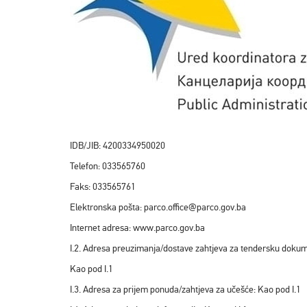
IDB/JIB: 4200334950020
Telefon: 033565760
Faks: 033565761
Elektronska pošta: parco.office@parco.gov.ba
Internet adresa: www.parco.gov.ba
I.2. Adresa preuzimanja/dostave zahtjeva za tendersku dokum
Kao pod I.1
I.3. Adresa za prijem ponuda/zahtjeva za učešće: Kao pod I.1