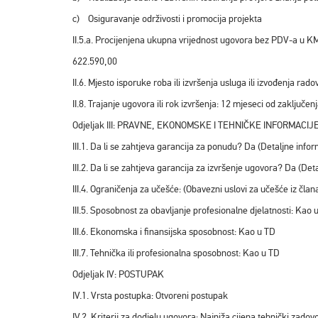
c) Osiguravanje održivosti i promocija projekta
II.5.a. Procijenjena ukupna vrijednost ugovora bez PDV-a u 
622.590,00
II.6. Mjesto isporuke roba ili izvršenja usluga ili izvođenja rad
II.8. Trajanje ugovora ili rok izvršenja: 12 mjeseci od zaključe
Odjeljak III: PRAVNE, EKONOMSKE I TEHNIČKE INFORMACIJ
III.1. Da li se zahtjeva garancija za ponudu? Da (Detaljne infor
III.2. Da li se zahtjeva garancija za izvršenje ugovora? Da (Det
III.4. Ograničenja za učešće: (Obavezni uslovi za učešće iz čl
III.5. Sposobnost za obavljanje profesionalne djelatnosti: Kao 
III.6. Ekonomska i finansijska sposobnost: Kao u TD
III.7. Tehnička ili profesionalna sposobnost: Kao u TD
Odjeljak IV: POSTUPAK
IV.1. Vrsta postupka: Otvoreni postupak
IV.2. Kriterij za dodjelu ugovora: Najniža cijena tehnički zado