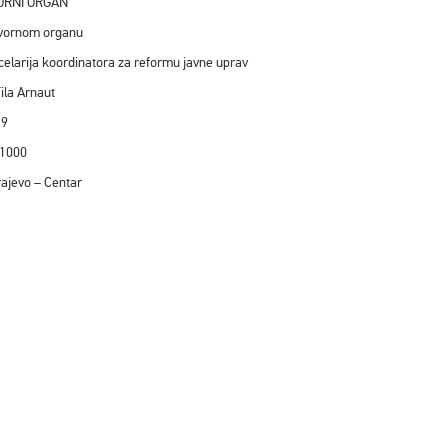
OVORNI ORGAN
govornom organu
celarija koordinatora za reformu javne uprav
Tila Arnaut
a 9
 71000
rajevo – Centar