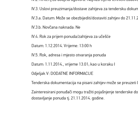
IV.3. Uslovi preuzimanja/dostave zahtjeva za tendersku doku
IV.3.a. Datum: Može se obezbijediti/dostaviti zahtjev do 21.11.
IV.3.b. Novčana naknada: Ne
IV.4. Rok za prijem ponuda/zahtjeva za učešće
Datum: 1.12.2014. Vrijeme: 13:00 h
IV.5. Rok, adresa i mjesto otvaranja ponuda
Datum: 1.11.2014., vrijeme 13.01; kao u koraku I
Odjeljak V: DODATNE INFORMACIJE
Tenderska dokumentacija na pisani zahtjev može se preuzeti l
Zainteresirani ponuđači mogu tražiti pojašnjenje tenderske do
dostavljanje ponuda tj. 21.11.2014. godine.