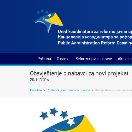
Početna
O nama
Reforma javne uprave
Aktuelno
Obavještenje o nabavci za novi projekat
20/10/2014
Početna
>
Postupci javnih nabavki Fonda
>
Obavještenje o nabavci za