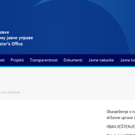
sti
Projekti
Transparentnost
Dokumenti
Javne nabavke
Javne ko
 novi projekat
Obavještenje o n
državne uprave z
OBAVJEŠTENJE 