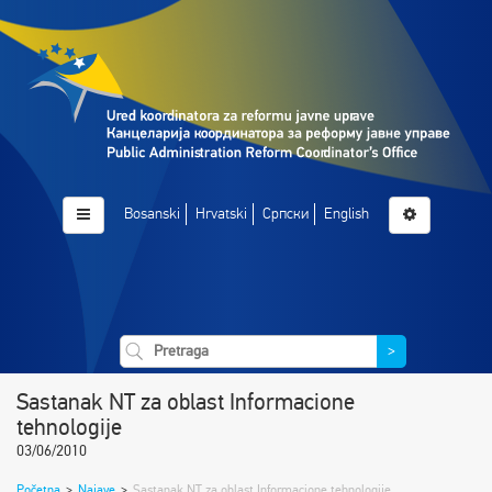
Bosanski
Hrvatski
Српски
English
>
Sastanak NT za oblast Informacione
tehnologije
03/06/2010
Početna
>
Najave
>
Sastanak NT za oblast Informacione tehnologije