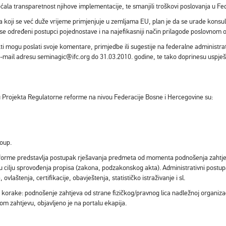
ćala transparetnost njihove implementacije, te smanjili troškovi poslovanja u Fed
 koji se već duže vrijeme primjenjuje u zemljama EU, plan je da se urade konsult
e određeni postupci pojednostave i na najefikasniji način prilagode poslovnom 
ti mogu poslati svoje komentare, primjedbe ili sugestije na federalne administrati
-mail adresu seminagic@ifc.org do 31.03.2010. godine, te tako doprinesu uspje
ju Projekta Regulatorne reforme na nivou Federacije Bosne i Hercegovine su:
oup.
eforme predstavlja postupak rješavanja predmeta od momenta podnošenja zahtjev
, a u cilju sprovođenja propisa (zakona, podzakonskog akta). Administrativni postu
ovlaštenja, certifikacije, obavještenja, statističko istraživanje i sl.
će korake: podnošenje zahtjeva od strane fizičkog/pravnog lica nadležnoj organi
m zahtjevu, objavljeno je na portalu ekapija.