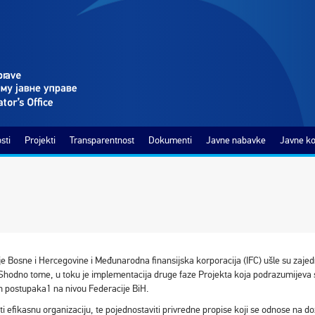
sti
Projekti
Transparentnost
Dokumenti
Javne nabavke
Javne ko
e Bosne i Hercegovine i Međunarodna finansijska korporacija (IFC) ušle su zaje
 Shodno tome, u toku je implementacija druge faze Projekta koja podrazumijeva 
h postupaka1 na nivou Federacije BiH.
viti efikasnu organizaciju, te pojednostaviti privredne propise koji se odnose na do