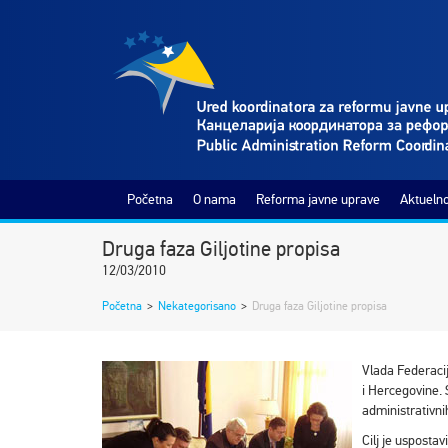
Početna
O nama
Reforma javne uprave
Aktuelno
Druga faza Giljotine propisa
12/03/2010
Početna
>
Nekategorisano
>
Druga faza Giljotine propisa
Vlada Federacij
i Hercegovine.
administrativni
Cilj je usposta