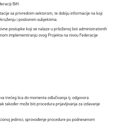
eraciji BiH.
acije sa privrednim sektorom, te dobiju informacije na koji
okruženju i poslovnim subjektima.
vne postupke koji se nalaze u priloženoj listi administrativnih
šnom implementiranju ovog Projekta na nivou Federacije
a trećeg lica do momenta odlučivanja tj. odgovora
pak također može biti procedura prijavljivanja za izdavanje
zacionoj jedinici; sprovođenje procedure po podnesenom