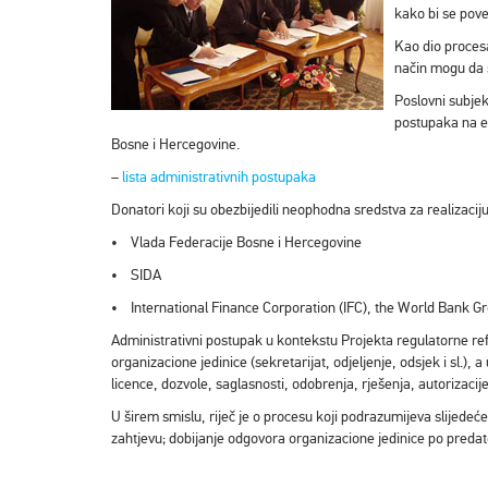
kako bi se pove
Kao dio procesa
način mogu da s
Poslovni subjek
postupaka na e
Bosne i Hercegovine.
–
lista administrativnih postupaka
Donatori koji su obezbijedili neophodna sredstva za realizaci
• Vlada Federacije Bosne i Hercegovine
• SIDA
• International Finance Corporation (IFC), the World Bank Gr
Administrativni postupak u kontekstu Projekta regulatorne r
organizacione jedinice (sekretarijat, odjeljenje, odsjek i sl.)
licence, dozvole, saglasnosti, odobrenja, rješenja, autorizacije, 
U širem smislu, riječ je o procesu koji podrazumijeva slijede
zahtjevu; dobijanje odgovora organizacione jedinice po predato