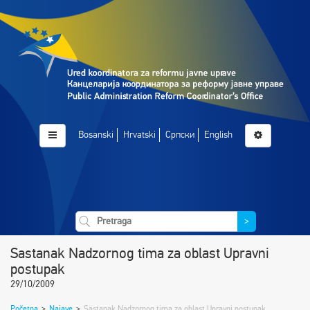
Bosanski
Hrvatski
Српски
English
>
Sastanak Nadzornog tima za oblast Upravni
postupak
29/10/2009
Početna
>
Najave
>
Sastanak Nadzornog tima za oblast Upravni postupak