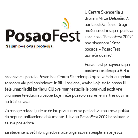
U Centru Skenderija u
dvorani Mirza Delibašić 9.
aprila održat će se Drugi
međunarodni sajam poslova
i profesija "PosaoFest 2009"
pod sloganom "Kriza
pogađa – PosaoFest
uzvraća udarac".
PosaoFest je najveći sajam
poslova i profesija u BiH u
organizaciji portala Posao.ba i Centra Skenderija koji se već drugu godinu
zaredom okupiti poslodavce iz BiH i regiona, osobe koje traže posao ili
žele unaprijediti karijeru. Cilj ove manifestacije je potaknuti pozitivne
promjene te educirati osobe koje traže posao o savremenim trendovima
na tržištu rada.
Za mnoge mlade ljude to će biti prvi susret sa poslodavcima i prva prilika
da popune aplikacione dokumente. Ulaz na PosaoFest 2009 besplatan je
za sve posjetioce.
Za studente iz većih bh. gradova biće organizovan besplatan prijevoz.