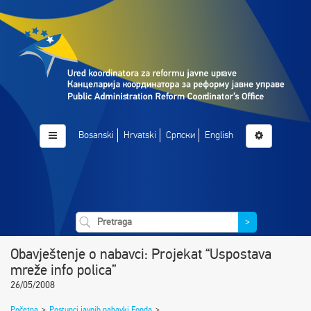
Bosanski
Hrvatski
Српски
English
>
Obavještenje o nabavci: Projekat “Uspostava
mreže info polica”
26/05/2008
Početna
>
Postupci javnih nabavki Fonda
>