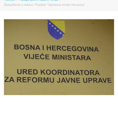
Obavještenje o nabavci: Projekat “Uspostava mreže info polica”