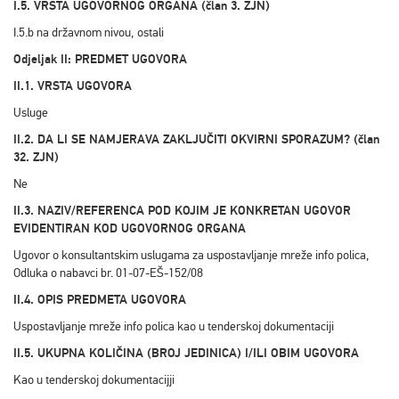
I.5. VRSTA UGOVORNOG ORGANA (član 3. ZJN)
I.5.b na državnom nivou, ostali
Odjeljak II: PREDMET UGOVORA
II.1. VRSTA UGOVORA
Usluge
II.2. DA LI SE NAMJERAVA ZAKLJUČITI OKVIRNI SPORAZUM? (član
32. ZJN)
Ne
II.3. NAZIV/REFERENCA POD KOJIM JE KONKRETAN UGOVOR
EVIDENTIRAN KOD UGOVORNOG ORGANA
Ugovor o konsultantskim uslugama za uspostavljanje mreže info polica,
Odluka o nabavci br. 01-07-EŠ-152/08
II.4. OPIS PREDMETA UGOVORA
Uspostavljanje mreže info polica kao u tenderskoj dokumentaciji
II.5. UKUPNA KOLIČINA (BROJ JEDINICA) I/ILI OBIM UGOVORA
Kao u tenderskoj dokumentacijji