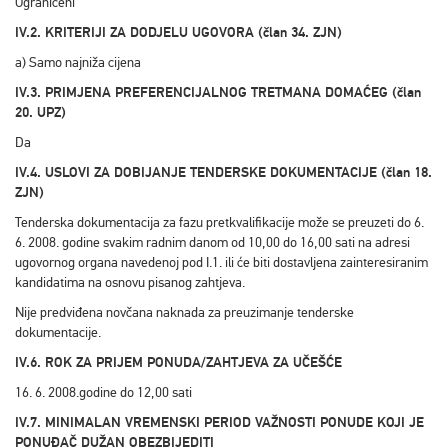
Ograničeni
IV.2. KRITERIJI ZA DODJELU UGOVORA (član 34. ZJN)
a) Samo najniža cijena
IV.3. PRIMJENA PREFERENCIJALNOG TRETMANA DOMAĆEG (član
20. UPZ)
Da
IV.4. USLOVI ZA DOBIJANJE TENDERSKE DOKUMENTACIJE (član 18.
ZJN)
Tenderska dokumentacija za fazu pretkvalifikacije može se preuzeti do 6.
6. 2008. godine svakim radnim danom od 10,00 do 16,00 sati na adresi
ugovornog organa navedenoj pod I.1. ili će biti dostavljena zainteresiranim
kandidatima na osnovu pisanog zahtjeva.
Nije predviđena novčana naknada za preuzimanje tenderske
dokumentacije.
IV.6. ROK ZA PRIJEM PONUDA/ZAHTJEVA ZA UČEŠĆE
16. 6. 2008.godine do 12,00 sati
IV.7. MINIMALAN VREMENSKI PERIOD VAŽNOSTI PONUDE KOJI JE
PONUĐAČ DUŽAN OBEZBIJEDITI