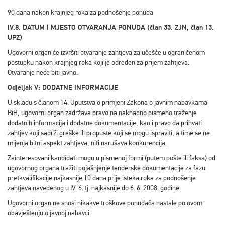
90 dana nakon krajnjeg roka za podnošenje ponuda
IV.8. DATUM I MJESTO OTVARANJA PONUDA (član 33. ZJN, član 13.
UPZ)
Ugovorni organ će izvršiti otvaranje zahtjeva za učešće u ograničenom
postupku nakon krajnjeg roka koji je određen za prijem zahtjeva.
Otvaranje neće biti javno.
Odjeljak V: DODATNE INFORMACIJE
U skladu s članom 14. Uputstva o primjeni Zakona o javnim nabavkama
BiH, ugovorni organ zadržava pravo na naknadno pismeno traženje
dodatnih informacija i dodatne dokumentacije, kao i pravo da prihvati
zahtjev koji sadrži greške ili propuste koji se mogu ispraviti, a time se ne
mijenja bitni aspekt zahtjeva, niti narušava konkurencija.
Zainteresovani kandidati mogu u pismenoj formi (putem pošte ili faksa) od
ugovornog organa tražiti pojašnjenje tenderske dokumentacije za fazu
pretkvalifikacije najkasnije 10 dana prije isteka roka za podnošenje
zahtjeva navedenog u IV. 6. tj. najkasnije do 6. 6. 2008. godine.
Ugovorni organ ne snosi nikakve troškove ponuđača nastale po ovom
obavještenju o javnoj nabavci.