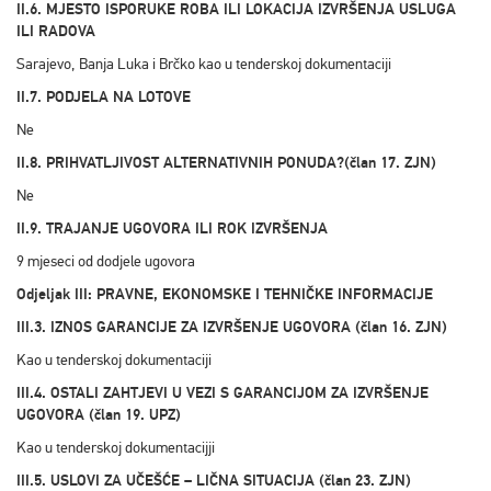
II.6. MJESTO ISPORUKE ROBA ILI LOKACIJA IZVRŠENJA USLUGA
ILI RADOVA
Sarajevo, Banja Luka i Brčko kao u tenderskoj dokumentaciji
II.7. PODJELA NA LOTOVE
Ne
II.8. PRIHVATLJIVOST ALTERNATIVNIH PONUDA?(član 17. ZJN)
Ne
II.9. TRAJANJE UGOVORA ILI ROK IZVRŠENJA
9 mjeseci od dodjele ugovora
Odjeljak III: PRAVNE, EKONOMSKE I TEHNIČKE INFORMACIJE
III.3. IZNOS GARANCIJE ZA IZVRŠENJE UGOVORA (član 16. ZJN)
Kao u tenderskoj dokumentaciji
III.4. OSTALI ZAHTJEVI U VEZI S GARANCIJOM ZA IZVRŠENJE
UGOVORA (član 19. UPZ)
Kao u tenderskoj dokumentacijji
III.5. USLOVI ZA UČEŠĆE – LIČNA SITUACIJA (član 23. ZJN)