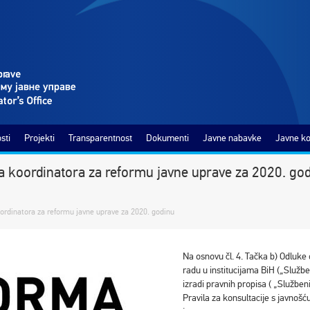
sti
Projekti
Transparentnost
Dokumenti
Javne nabavke
Javne ko
eda koordinatora za reformu javne uprave za 2020. go
oordinatora za reformu javne uprave za 2020. godinu
Na osnovu čl. 4. Tačka b) Odluke 
radu u institucijama BiH („Služben
izradi pravnih propisa ( „Služben
Pravila za konsultacije s javnoš