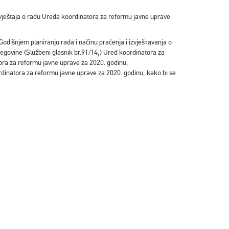
eštaja o radu Ureda koordinatora za reformu javne uprave
 o Godišnjem planiranju rada i načinu praćenja i izvјеšтаvаnja o
cegovine (Službeni glasnik br.91/14,) Ured koordinatora za
atora za reformu javne uprave za 2020. godinu.
ordinatora za reformu javne uprave za 2020. godinu, kako bi se