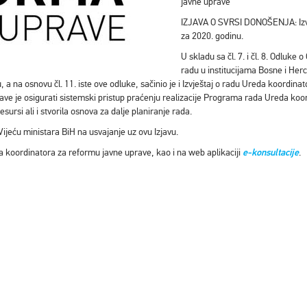
javne uprave
IZJAVA O SVRSI DONOŠENJA: Izvj
za 2020. godinu.
U skladu sa čl. 7. i čl. 8. Odluke
radu u institucijama Bosne i Her
a na osnovu čl. 11. iste ove odluke, sačinio je i Izvještaj o radu Ureda koordin
rave je osigurati sistemski pristup praćenju realizacije Programa rada Ureda ko
esursi ali i stvorila osnova za dalje planiranje rada.
Vijeću ministara BiH na usvajanje uz ovu Izjavu.
eda koordinatora za reformu javne uprave, kao i na web aplikaciji
e-konsultacije
.