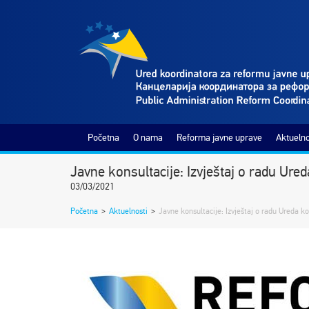
Početna
O nama
Reforma javne uprave
Aktuelno
Javne konsultacije: Izvještaj o radu Ur
03/03/2021
Početna
>
Aktuelnosti
>
Javne konsultacije: Izvještaj o radu Ureda k