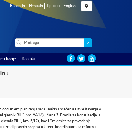
Bosanski
Hrvatski
Српски
English
>
nsultacije
Kontakt
dinu
o godišnjem planiranju rada i načinu praćenja i izvještavanja o
i glasnik BiH“, broj 94/14) , člana 7. Pravila za konsultacije u
i glasnik BiH“, broj 5/17), kao i Smjernice za provođenje
ću u izradi pravnih propisa u Uredu koordinatora za reformu