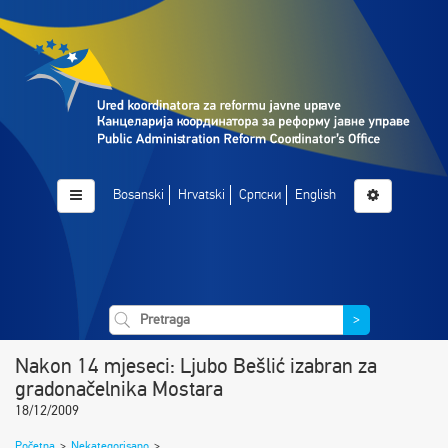
Bosanski
Hrvatski
Српски
English
>
Nakon 14 mjeseci: Ljubo Bešlić izabran za
gradonačelnika Mostara
18/12/2009
Početna
>
Nekategorisano
>