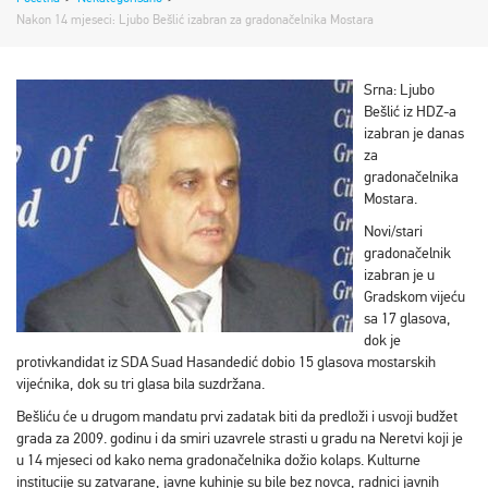
Nakon 14 mjeseci: Ljubo Bešlić izabran za gradonačelnika Mostara
Srna: Ljubo
Bešlić iz HDZ-a
izabran je danas
za
gradonačelnika
Mostara.
Novi/stari
gradonačelnik
izabran je u
Gradskom vijeću
sa 17 glasova,
dok je
protivkandidat iz SDA Suad Hasandedić dobio 15 glasova mostarskih
vijećnika, dok su tri glasa bila suzdržana.
Bešliću će u drugom mandatu prvi zadatak biti da predloži i usvoji budžet
grada za 2009. godinu i da smiri uzavrele strasti u gradu na Neretvi koji je
u 14 mjeseci od kako nema gradonačelnika dožio kolaps. Kulturne
institucije su zatvarane, javne kuhinje su bile bez novca, radnici javnih