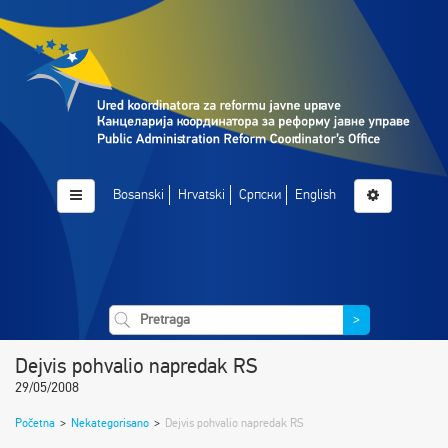
Bosanski
Hrvatski
Српски
English
>
Dejvis pohvalio napredak RS
29/05/2008
Početna
>
Nekategorisano
>
Dejvis pohvalio napredak RS