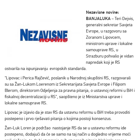
Nezavisne novine:
BANJALUKA
– Teri Dejvis,
generalni sekretar Savjeta
Evrope, u razgovoru sa
Zoranom Lipovcem,
ministrom uprave i lokalne
samouprave RS, u
Strazburu pohvalio je vidan
napredak koji je RS
ostvarila na ispunjavanju evropskih standarda.
"Lipovac i Perica Rajčević, poslanik u Narodnoj skupštini RS, razgovarali
su sa Žan-Lukom Loerenom iz Sekretarijata Savjeta Evrope i Filipom
Blerom, direktorom Odjeljenja za pravna pitanja, o ustavnoj reformi u BiH i
fiskalnoj decentralizaciji u RS", saopšteno je iz Ministarstva uprave i
lokalne samouprave RS.
Lipovac je izjavio da je stav RS da ustavnu reformu u BiH treba provoditi
postepeno i prvo rješavati pitanja o kojima postoji konsenzus.
Žan-Luk Loren je podržao nastojanje RS da se u ustavnu reformu ide
postepeno, dodajući da će se samo na taj način u dogledno vrijeme moći