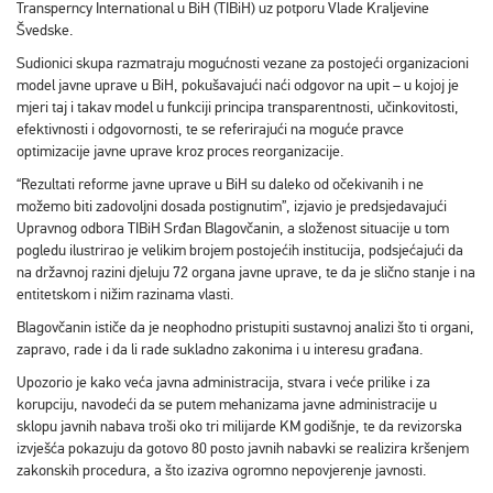
Transperncy International u BiH (TIBiH) uz potporu Vlade Kraljevine
Švedske.
Sudionici skupa razmatraju mogućnosti vezane za postojeći organizacioni
model javne uprave u BiH, pokušavajući naći odgovor na upit – u kojoj je
mjeri taj i takav model u funkciji principa transparentnosti, učinkovitosti,
efektivnosti i odgovornosti, te se referirajući na moguće pravce
optimizacije javne uprave kroz proces reorganizacije.
“Rezultati reforme javne uprave u BiH su daleko od očekivanih i ne
možemo biti zadovoljni dosada postignutim”, izjavio je predsjedavajući
Upravnog odbora TIBiH Srđan Blagovčanin, a složenost situacije u tom
pogledu ilustrirao je velikim brojem postojećih institucija, podsjećajući da
na državnoj razini djeluju 72 organa javne uprave, te da je slično stanje i na
entitetskom i nižim razinama vlasti.
Blagovčanin ističe da je neophodno pristupiti sustavnoj analizi što ti organi,
zapravo, rade i da li rade sukladno zakonima i u interesu građana.
Upozorio je kako veća javna administracija, stvara i veće prilike i za
korupciju, navodeći da se putem mehanizama javne administracije u
sklopu javnih nabava troši oko tri milijarde KM godišnje, te da revizorska
izvješća pokazuju da gotovo 80 posto javnih nabavki se realizira kršenjem
zakonskih procedura, a što izaziva ogromno nepovjerenje javnosti.