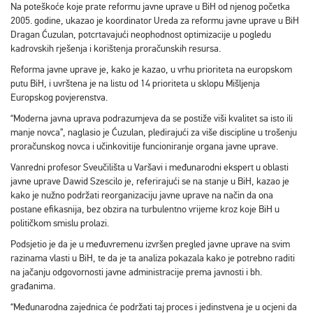
Na poteškoće koje prate reformu javne uprave u BiH od njenog početka
2005. godine, ukazao je koordinator Ureda za reformu javne uprave u BiH
Dragan Ćuzulan, potcrtavajući neophodnost optimizacije u pogledu
kadrovskih rješenja i korištenja proračunskih resursa.
Reforma javne uprave je, kako je kazao, u vrhu prioriteta na europskom
putu BiH, i uvrštena je na listu od 14 prioriteta u sklopu Mišljenja
Europskog povjerenstva.
“Moderna javna uprava podrazumjeva da se postiže viši kvalitet sa isto ili
manje novca”, naglasio je Ćuzulan, pledirajući za više discipline u trošenju
proračunskog novca i učinkovitije funcioniranje organa javne uprave.
Vanredni profesor Sveučilišta u Varšavi i međunarodni ekspert u oblasti
javne uprave Dawid Szescilo je, referirajući se na stanje u BiH, kazao je
kako je nužno podržati reorganizaciju javne uprave na način da ona
postane efikasnija, bez obzira na turbulentno vrijeme kroz koje BiH u
političkom smislu prolazi.
Podsjetio je da je u međuvremenu izvršen pregled javne uprave na svim
razinama vlasti u BiH, te da je ta analiza pokazala kako je potrebno raditi
na jačanju odgovornosti javne administracije prema javnosti i bh.
građanima.
“Međunarodna zajednica će podržati taj proces i jedinstvena je u ocjeni da