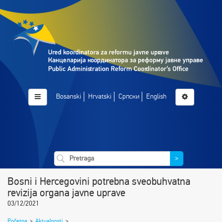
Bosanski
Hrvatski
Српски
English
>
Bosni i Hercegovini potrebna sveobuhvatna
revizija organa javne uprave
03/12/2021
Početna
>
Aktualnosti
>