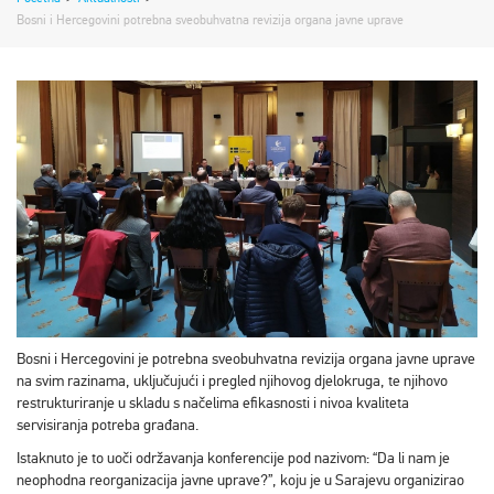
Bosni i Hercegovini potrebna sveobuhvatna revizija organa javne uprave
Bosni i Hercegovini je potrebna sveobuhvatna revizija organa javne uprave
na svim razinama, uključujući i pregled njihovog djelokruga, te njihovo
restrukturiranje u skladu s načelima efikasnosti i nivoa kvaliteta
servisiranja potreba građana.
Istaknuto je to uoči održavanja konferencije pod nazivom: “Da li nam je
neophodna reorganizacija javne uprave?”, koju je u Sarajevu organizirao