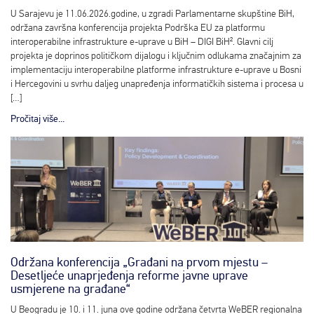
U Sarajevu je 11.06.2026.godine, u zgradi Parlamentarne skupštine BiH,
održana završna konferencija projekta Podrška EU za platformu
interoperabilne infrastrukture e-uprave u BiH – DIGI BiH². Glavni cilj
projekta je doprinos političkom dijalogu i ključnim odlukama značajnim za
implementaciju interoperabilne platforme infrastrukture e-uprave u Bosni
i Hercegovini u svrhu daljeg unapređenja informatičkih sistema i procesa u
[…]
Pročitaj više...
Održana konferencija „Građani na prvom mjestu –
Desetljeće unaprjeđenja reforme javne uprave
usmjerene na građane“
U Beogradu je 10. i 11. juna ove godine održana četvrta WeBER regionalna