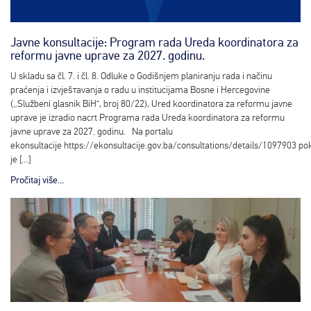
Javne konsultacije: Program rada Ureda koordinatora za
reformu javne uprave za 2027. godinu.
U skladu sa čl. 7. i čl. 8. Odluke o Godišnjem planiranju rada i načinu
praćenja i izvјеšтаvаnja o radu u institucijama Bosne i Hercegovine
(„Službeni glasnik BiH“, broj 80/22), Ured koordinatora za reformu javne
uprave je izradio nacrt Programa rada Ureda koordinatora za reformu
javne uprave za 2027. godinu. Na portalu
ekonsultacije https://ekonsultacije.gov.ba/consultations/details/1097903 po
je […]
Pročitaj više...