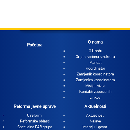
O nama
Početna
O Uredu
Organizaciona struktura
Mandat
Koordinator
Zamjenik koordinatora
Zamjenica koordinatora
Misija i vizija
Kontakti zaposlenih
Linkovi
Reforma javne uprave
Aktuelnosti
O reformi
Aktuelnosti
Reformske oblasti
Najave
Specijalna PAR grupa
Intervjui i govori