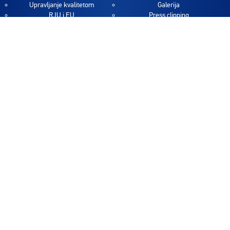
Upravljanje kvalitetom
Galerija
RJU i EU
Press clipping
RJU projekti
Projekti
Partnerstvo za otvorenu vlast
(OGP)
Fond za reformu javne uprave
Lista projekata
Izvještaji o evaluaciji projekata
Transparentnost
Dokumenti
Budžetska transparentnost
Interni akti
Proaktivna transparentnost
RJU dokumenti
Konkursi, oglasi i tenderi
Izvještaji
Pristup informacijama
Publikacije
OGP
Sigma smjernice
Ostali dokumenti
Javne nabavke
Javne konsultacije
Nabavke Ureda
Nabavke Fonda RJU
Kontakt