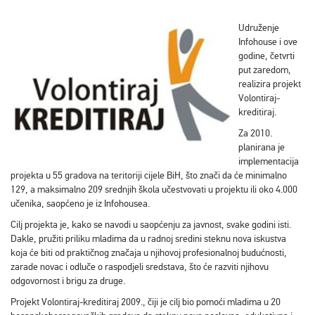
Udruženje
Infohouse i ove
godine, četvrti
put zaredom,
realizira projekt
Volontiraj-
kreditiraj.
Za 2010.
planirana je
implementacija
projekta u 55 gradova na teritoriji cijele BiH, što znači da će minimalno
129, a maksimalno 209 srednjih škola učestvovati u projektu ili oko 4.000
učenika, saopćeno je iz Infohousea.
Cilj projekta je, kako se navodi u saopćenju za javnost, svake godini isti.
Dakle, pružiti priliku mladima da u radnoj sredini steknu nova iskustva
koja će biti od praktičnog značaja u njihovoj profesionalnoj budućnosti,
zarade novac i odluče o raspodjeli sredstava, što će razviti njihovu
odgovornost i brigu za druge.
Projekt Volontiraj-kreditiraj 2009., čiji je cilj bio pomoći mladima u 20