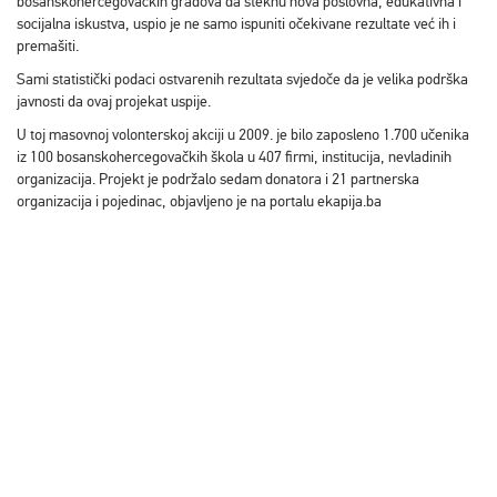
bosanskohercegovačkih gradova da steknu nova poslovna, edukativna i
socijalna iskustva, uspio je ne samo ispuniti očekivane rezultate već ih i
premašiti.
Sami statistički podaci ostvarenih rezultata svjedoče da je velika podrška
javnosti da ovaj projekat uspije.
U toj masovnoj volonterskoj akciji u 2009. je bilo zaposleno 1.700 učenika
iz 100 bosanskohercegovačkih škola u 407 firmi, institucija, nevladinih
organizacija. Projekt je podržalo sedam donatora i 21 partnerska
organizacija i pojedinac, objavljeno je na portalu ekapija.ba