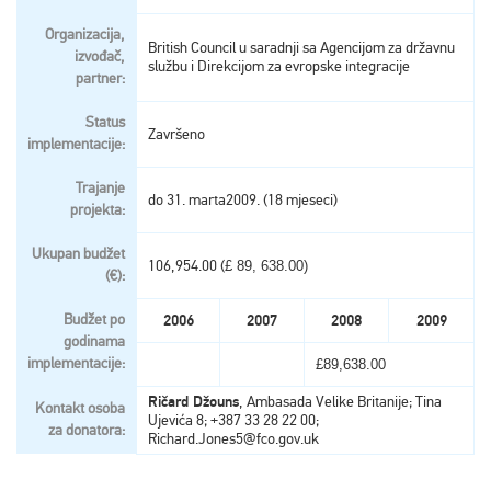
Organizacija,
British Council u saradnji sa Agencijom za državnu
izvođač,
službu i Direkcijom za evropske integracije
partner:
Status
Završeno
implementacije:
Trajanje
do 31. marta2009. (18 mjeseci)
projekta:
Ukupan budžet
106,954.00 (
£ 89, 638.00)
(€):
Budžet po
2006
2007
2008
2009
godinama
implementacije:
£89,638.00
Ričard Džouns
, Ambasada Velike Britanije; Tina
Kontakt osoba
Ujevića 8; +387 33 28 22 00;
za donatora:
Richard.Jones5@fco.gov.uk