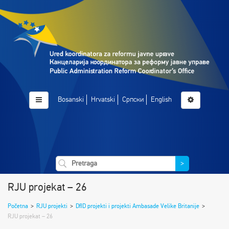
Bosanski
Hrvatski
Српски
English
>
RJU projekat – 26
Početna
>
RJU projekti
>
DfID projekti i projekti Ambasade Velike Britanije
>
RJU projekat – 26