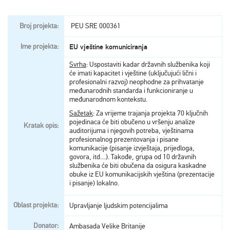
Broj projekta:
PEU SRE 000361
Ime projekta:
EU vještine komuniciranja
Svrha
: Uspostaviti kadar državnih službenika koji
će imati kapacitet i vještine (uključujući lični i
profesionalni razvoj) neophodne za prihvatanje
međunarodnih standarda i funkcioniranje u
međunarodnom kontekstu.
Sažetak
: Za vrijeme trajanja projekta 70 ključnih
pojedinaca će biti obučeno u vršenju analize
Kratak opis:
auditorijuma i njegovih potreba, vještinama
profesionalnog prezentovanja i pisane
komunikacije (pisanje izvještaja, prijedloga,
govora, itd…). Takođe, grupa od 10 državnih
službenika će biti obučena da osigura kaskadne
obuke iz EU komunikacijskih vještina (prezentacije
i pisanje) lokalno.
Oblast projekta:
Upravljanje ljudskim potencijalima
Donator:
Ambasada Velike Britanije