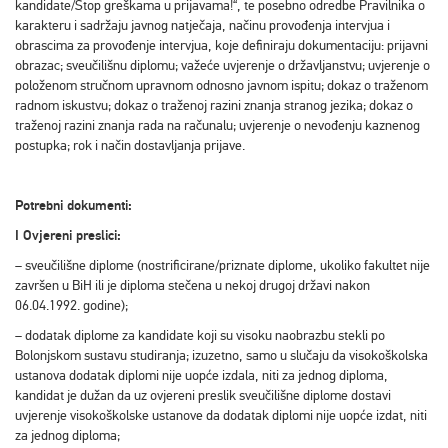
kandidate/Stop greškama u prijavama!“, te posebno odredbe Pravilnika o
karakteru i sadržaju javnog natječaja, načinu provođenja intervjua i
obrascima za provođenje intervjua, koje definiraju dokumentaciju: prijavni
obrazac; sveučilišnu diplomu; važeće uvjerenje o državljanstvu; uvjerenje o
položenom stručnom upravnom odnosno javnom ispitu; dokaz o traženom
radnom iskustvu; dokaz o traženoj razini znanja stranog jezika; dokaz o
traženoj razini znanja rada na računalu; uvjerenje o nevođenju kaznenog
postupka; rok i način dostavljanja prijave.
Potrebni dokumenti:
I Ovjereni preslici:
– sveučilišne diplome (nostrificirane/priznate diplome, ukoliko fakultet nije
završen u BiH ili je diploma stečena u nekoj drugoj državi nakon
06.04.1992. godine);
– dodatak diplome za kandidate koji su visoku naobrazbu stekli po
Bolonjskom sustavu studiranja; izuzetno, samo u slučaju da visokoškolska
ustanova dodatak diplomi nije uopće izdala, niti za jednog diploma,
kandidat je dužan da uz ovjereni preslik sveučilišne diplome dostavi
uvjerenje visokoškolske ustanove da dodatak diplomi nije uopće izdat, niti
za jednog diploma;