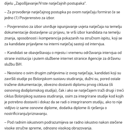
dijelu „Zapošljavanje/Vrste natječajnih postupaka“.
– Za provođenje natječajnog postupka po ovom natječaju formirat će se
jedno (1) Povjerenstvo za izbor.
– Povjerenstvo za izbor utvrđuje ispunjavanje uvjeta natječaja na temelju
dokumentacije dostavljene uz prijavu, te vrši izbor kandidata na temelju
znanja, sposobnosti i kompetencija pokazanih na stručnom ispitu, koji se
za kandidate prijavljene na interni natječaj sastoji od intervjua.
– Kandidati se obavještavaju o mjestu i vremenu održavanja intervjua od
strane institucija i putem službene internet stranice Agencije za državnu
službu BiH.
– Neovisno o svim drugim zahtjevima iz ovog natječaja, kandidati koji su
završili studije po Bolonjskom sustavu studiranja, dužni su, pored ostale
tražene dokumentacije, obvezno dostaviti diplomu prvog ciklusa (ili
osnovnog dodiplomskog studija), čak i ako se natječajem traži drugi i treći
ciklus Bolonjskog sustava studiranja, osim za integrirane studije kod kojih
je potrebno dostaviti i dokaz da se radi o integriranom studiju, ako to nije
vidljivo iz same osnovne diplome, dodatka diplome ili rješenja o
nostrificiranju/priznavanju.
– Pod radnim iskustvom podrazumijeva se radno iskustvo nakon stečene
visoke stručne spreme, odnosno visokog obrazovanja.