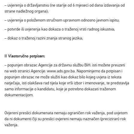
– uvjerenja o državljanstvu (ne starije od 6 mjeseci od dana izdavanja od
strane nadležnog organa);
– uvjerenja o položenom stručnom upravnom odnosno javnom ispitu;
– potvrde ili uvjerenja kao dokaza o traženoj vrsti radnog iskustva;
– dokaz o traženoj razini znanja stranog jezika;
II Vlastoručno potpisan:
– popunjen obrazac Agencije za državnu službu BiH: isti možete preuzeti
na web stranici Agencije: www.ads.gov.ba. Napominjemo da potpisan i
popunjen obrazac ne može služiti kao dokaz bilo kojeg uvjeta iz teksta
natječaja, isti olakšava rad tijela koje vrši izbor i imenovanje, te predstavlja
samo informacije o kandidatu, koje je potrebno dokazati traženom
dokumentacijom.
Ovjereni preslici dokumenata nemaju ograničen rok važenja, pod uvjetom
da ni dokumenti čiji su preslici ovjereni nemaju naznačen (preciziran) rok
važenja.