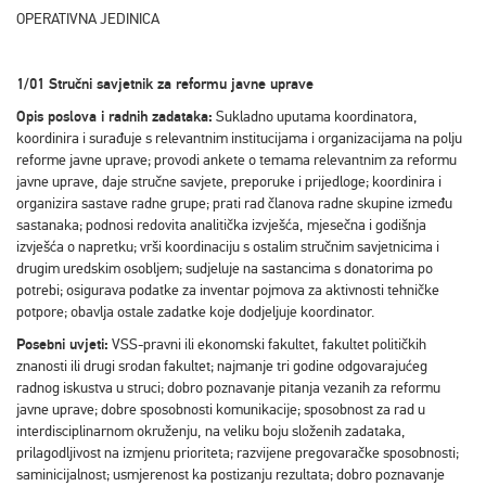
OPERATIVNA JEDINICA
1/01 Stručni savjetnik za reformu javne uprave
Opis poslova i radnih zadataka:
Sukladno uputama koordinatora,
koordinira i surađuje s relevantnim institucijama i organizacijama na polju
reforme javne uprave; provodi ankete o temama relevantnim za reformu
javne uprave, daje stručne savjete, preporuke i prijedloge; koordinira i
organizira sastave radne grupe; prati rad članova radne skupine između
sastanaka; podnosi redovita analitička izvješća, mjesečna i godišnja
izvješća o napretku; vrši koordinaciju s ostalim stručnim savjetnicima i
drugim uredskim osobljem; sudjeluje na sastancima s donatorima po
potrebi; osigurava podatke za inventar pojmova za aktivnosti tehničke
potpore; obavlja ostale zadatke koje dodjeljuje koordinator.
Posebni uvjeti:
VSS-pravni ili ekonomski fakultet, fakultet političkih
znanosti ili drugi srodan fakultet; najmanje tri godine odgovarajućeg
radnog iskustva u struci; dobro poznavanje pitanja vezanih za reformu
javne uprave; dobre sposobnosti komunikacije; sposobnost za rad u
interdisciplinarnom okruženju, na veliku boju složenih zadataka,
prilagodljivost na izmjenu prioriteta; razvijene pregovaračke sposobnosti;
saminicijalnost; usmjerenost ka postizanju rezultata; dobro poznavanje