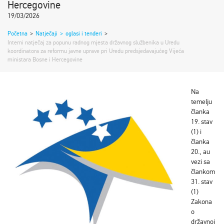
Hercegovine
19/03/2026
Početna
>
Natječaji
>
oglasi i tenderi
>
Interni natječaj za popunu radnog mjesta državnog službenika u Uredu
koordinatora za reformu javne uprave pri Uredu predsjedavajućeg Vijeća
ministara Bosne i Hercegovine
Na
temelju
članka
19. stav
(1) i
članka
20., au
vezi sa
člankom
31. stav
(1)
Zakona
o
državnoj