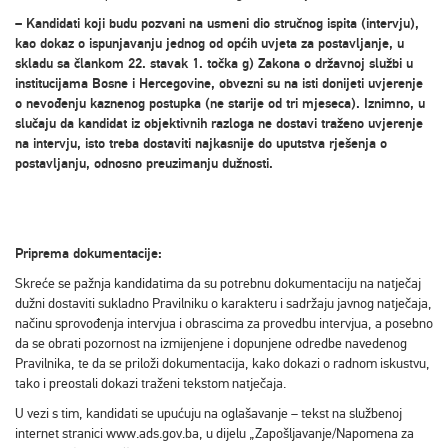
– Kandidati koji budu pozvani na usmeni dio stručnog ispita (intervju),
kao dokaz o ispunjavanju jednog od općih uvjeta za postavljanje, u
skladu sa člankom 22. stavak 1. točka g) Zakona o državnoj službi u
institucijama Bosne i Hercegovine, obvezni su na isti donijeti uvjerenje
o nevođenju kaznenog postupka (ne starije od tri mjeseca). Iznimno, u
slučaju da kandidat iz objektivnih razloga ne dostavi traženo uvjerenje
na intervju, isto treba dostaviti najkasnije do uputstva rješenja o
postavljanju, odnosno preuzimanju dužnosti.
Priprema dokumentacije:
Skreće se pažnja kandidatima da su potrebnu dokumentaciju na natječaj
dužni dostaviti sukladno Pravilniku o karakteru i sadržaju javnog natječaja,
načinu sprovođenja intervjua i obrascima za provedbu intervjua, a posebno
da se obrati pozornost na izmijenjene i dopunjene odredbe navedenog
Pravilnika, te da se priloži dokumentacija, kako dokazi o radnom iskustvu,
tako i preostali dokazi traženi tekstom natječaja.
U vezi s tim, kandidati se upućuju na oglašavanje – tekst na službenoj
internet stranici www.ads.gov.ba, u dijelu „Zapošljavanje/Napomena za