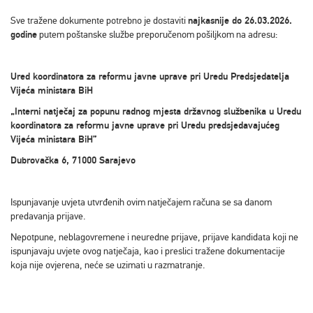
Sve tražene dokumente potrebno je dostaviti
najkasnije do 26.03.2026.
godine
putem poštanske službe preporučenom pošiljkom na adresu:
Ured koordinatora za reformu javne uprave pri Uredu Predsjedatelja
Vijeća ministara BiH
„Interni natječaj za popunu radnog mjesta državnog službenika u Uredu
koordinatora za reformu javne uprave pri Uredu predsjedavajućeg
Vijeća ministara BiH”
Dubrovačka 6, 71000 Sarajevo
Ispunjavanje uvjeta utvrđenih ovim natječajem računa se sa danom
predavanja prijave.
Nepotpune, neblagovremene i neuredne prijave, prijave kandidata koji ne
ispunjavaju uvjete ovog natječaja, kao i preslici tražene dokumentacije
koja nije ovjerena, neće se uzimati u razmatranje.