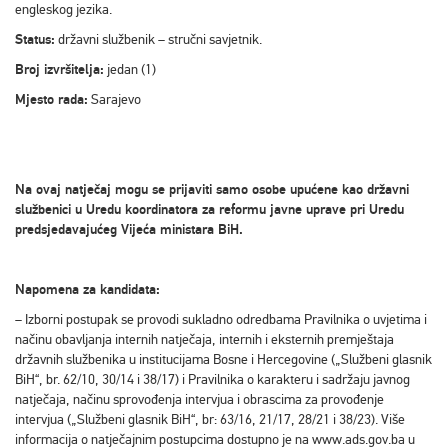
engleskog jezika.
Status:
državni službenik – stručni savjetnik.
Broj izvršitelja:
jedan (1)
Mjesto rada:
Sarajevo
Na ovaj natječaj mogu se prijaviti samo osobe upućene kao državni
službenici u Uredu koordinatora za reformu javne uprave pri Uredu
predsjedavajućeg Vijeća ministara BiH.
Napomena za kandidata:
– Izborni postupak se provodi sukladno odredbama Pravilnika o uvjetima i
načinu obavljanja internih natječaja, internih i eksternih premještaja
državnih službenika u institucijama Bosne i Hercegovine („Službeni glasnik
BiH“, br. 62/10, 30/14 i 38/17) i Pravilnika o karakteru i sadržaju javnog
natječaja, načinu sprovođenja intervjua i obrascima za provođenje
intervjua („Službeni glasnik BiH“, br: 63/16, 21/17, 28/21 i 38/23). Više
informacija o natječajnim postupcima dostupno je na www.ads.gov.ba u