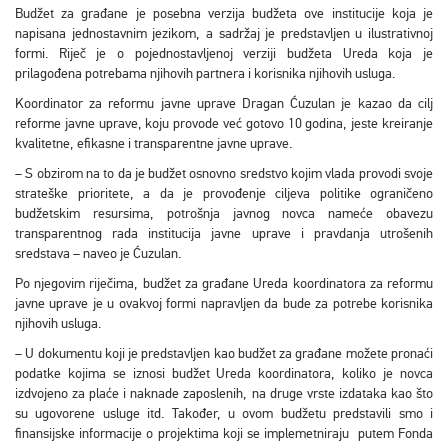
Budžet za građane je posebna verzija budžeta ove institucije koja je
napisana jednostavnim jezikom, a sadržaj je predstavljen u ilustrativnoj
formi. Riječ je o pojednostavljenoj verziji budžeta Ureda koja je
prilagođena potrebama njihovih partnera i korisnika njihovih usluga.
Koordinator za reformu javne uprave Dragan Ćuzulan je kazao da cilj
reforme javne uprave, koju provode već gotovo 10 godina, jeste kreiranje
kvalitetne, efikasne i transparentne javne uprave.
– S obzirom na to da je budžet osnovno sredstvo kojim vlada provodi svoje
strateške prioritete, a da je provođenje ciljeva politike ograničeno
budžetskim resursima, potrošnja javnog novca nameće obavezu
transparentnog rada institucija javne uprave i pravdanja utrošenih
sredstava – naveo je Ćuzulan.
Po njegovim riječima, budžet za građane Ureda koordinatora za reformu
javne uprave je u ovakvoj formi napravljen da bude za potrebe korisnika
njihovih usluga.
– U dokumentu koji je predstavljen kao budžet za građane možete pronaći
podatke kojima se iznosi budžet Ureda koordinatora, koliko je novca
izdvojeno za plaće i naknade zaposlenih, na druge vrste izdataka kao što
su ugovorene usluge itd. Također, u ovom budžetu predstavili smo i
finansijske informacije o projektima koji se implemetniraju putem Fonda