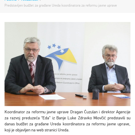
Predstavljen budžet za građane Ureda koordinatora za reformu javne uprave
Koordinator za reformu javne uprave Dragan Ćuzulan i direktor Agencije
za razvoj preduzeća “Eda” iz Banje Luke Zdravko Miovčić predstavili su
danas budžet za građane Ureda koordinatora za reformu javne uprave,
koji je objavljen na web stranici Ureda.