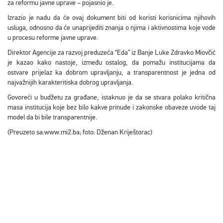
za reformu javne uprave – pojasnio je.
Izrazio je nadu da će ovaj dokument biti od koristi korisnicima njihovih
usluga, odnosno da će unaprijediti znanja o njima i aktivnostima koje vode
u procesu reforme javne uprave.
Direktor Agencije za razvoj preduzeća “Eda” iz Banje Luke Zdravko Miovčić
je kazao kako nastoje, između ostalog, da pomažu institucijama da
ostvare prijelaz ka dobrom upravljanju, a transparentnost je jedna od
najvažnijih karakteritiska dobrog upravljanja.
Govoreći u budžetu za građane, istaknuo je da se stvara polako kritična
masa institucija koje bez bilo kakve prinude i zakonske obaveze uvode taj
model da bi bile transparentnije.
(Preuzeto sa:www.mi2.ba; foto: Dženan Kriještorac)