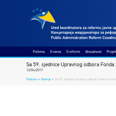
Početna
O nama
O reformi
Aktualnosti
Projek
Sa 59. sjednice Upravnog odbora Fonda 
12/04/2017
Početna
>
Galerija
>
Sa 59. sjednice Upravnog odbora Fonda za refo