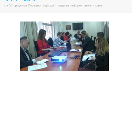
Са 59.сједнице Управног одбора Фонда за реформу јавне управе