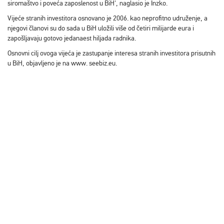
siromaštvo i poveća zaposlenost u BiH', naglasio je Inzko.
Vijeće stranih investitora osnovano je 2006. kao neprofitno udruženje, a
njegovi članovi su do sada u BiH uložili više od četiri milijarde eura i
zapošljavaju gotovo jedanaest hiljada radnika.
Osnovni cilj ovoga vijeća je zastupanje interesa stranih investitora prisutnih
u BiH, objavljeno je na www. seebiz.eu.