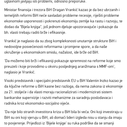
uglavnom javljaju isti problemi, odnosno preporuke.
Ministar finansija i trezora BiH Dragan Vrankić kazao je da bez ubrzanih i
temeljitih reformi BiH neće savladati probleme recesije, riješiti probleme
ekonomske usporenosti i pokrenuti ekonomiju zemlje ka rastu i razvoju, te
dodao da "Bijela knjiga", još jednom djeluje upozoravajuće i pokazuje da
bh. vlasti trebaju raditi brže i efikasnije.
Vrankić je naglasio da su zbog kompleksnosti unutarnje strukture BiH i
nedovoljne posvećenosti reformama i promjene spore, a da naše
okruženje u ekonomskom smislu, nažalost, ide brže od BiH.
'Da možemo biti brži i efikasniji pokazuje spremnost na reforme koje smo
preuzeli i koje provodimo u okviru posljednjeg aranžmana s MMF-om',
naglasio je Vrankić.
Visoki predstavnik i specijalni predstavnik EU u BiH Valentin Inzko kazao je
da ključne reforme u BiH kasne bez razloga, da nema zakona iz ekonomije
za 21. stoljeće i da vlasti moraju racionalizirati i modernizirati sistem
bankarske supervizije i razviti mehanizme za saradnju poslodavaca i
radnika kroz ekonomsko-socijalno vijeće.
'Da nije bilo stranih investitora kriza u BiH bila bi veća. Oni koji investiraju u
BiH su oni koji vjeruju u BiH, ali domaći lideri izgleda nisu u stanju da imaju
to povjerenje. Prijedlozi iz 'Bijele knjige' su ruka podrške da se smanji