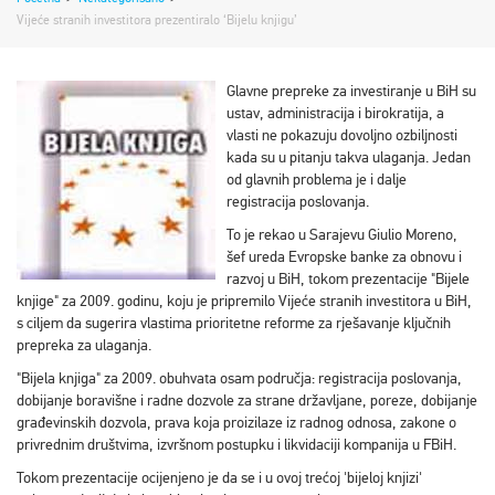
Vijeće stranih investitora prezentiralo ‘Bijelu knjigu’
Glavne prepreke za investiranje u BiH su
ustav, administracija i birokratija, a
vlasti ne pokazuju dovoljno ozbiljnosti
kada su u pitanju takva ulaganja. Jedan
od glavnih problema je i dalje
registracija poslovanja.
To je rekao u Sarajevu Giulio Moreno,
šef ureda Evropske banke za obnovu i
razvoj u BiH, tokom prezentacije "Bijele
knjige" za 2009. godinu, koju je pripremilo Vijeće stranih investitora u BiH,
s ciljem da sugerira vlastima prioritetne reforme za rješavanje ključnih
prepreka za ulaganja.
"Bijela knjiga" za 2009. obuhvata osam područja: registracija poslovanja,
dobijanje boravišne i radne dozvole za strane državljane, poreze, dobijanje
građevinskih dozvola, prava koja proizilaze iz radnog odnosa, zakone o
privrednim društvima, izvršnom postupku i likvidaciji kompanija u FBiH.
Tokom prezentacije ocijenjeno je da se i u ovoj trećoj 'bijeloj knjizi'