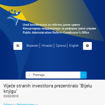
Bosanski
Hrvatski
Српски
English
>
Vijeće stranih investitora prezentiralo ‘Bijelu
knjigu’
03/02/2010
Početna
>
Nekategorisano
>