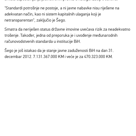
"Standardi potrošnje ne postoje, a ni javne nabavke nisu riješene na
adekvatan način, kao ni sistem kapitalnih ulaganja koji je
netransparentan", zaključio je Šego.
Smatra da neriješen status državne imovine uvećava rizik za neadekvatno
trošenje. Također, jedna od preporuka je i uvođenje međunarodnih
računovodstvenih standarda u institucije BiH.
Šego je još istakao da je stanje javne zaduženosti BiH na dan 31.
decembar 2012. 7.131.367.000 KM i veće je za 470.323.000 KM.