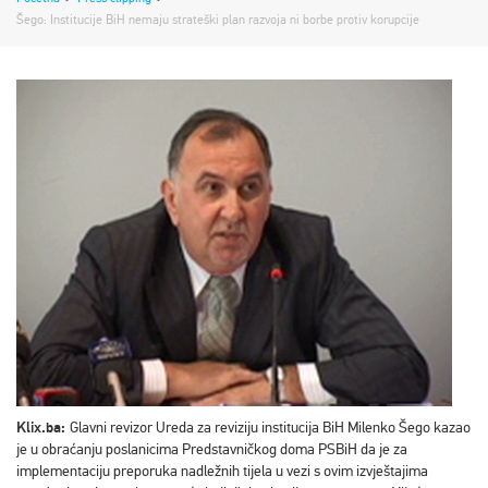
Šego: Institucije BiH nemaju strateški plan razvoja ni borbe protiv korupcije
Klix.ba:
Glavni revizor Ureda za reviziju institucija BiH Milenko Šego kazao
je u obraćanju poslanicima Predstavničkog doma PSBiH da je za
implementaciju preporuka nadležnih tijela u vezi s ovim izvještajima