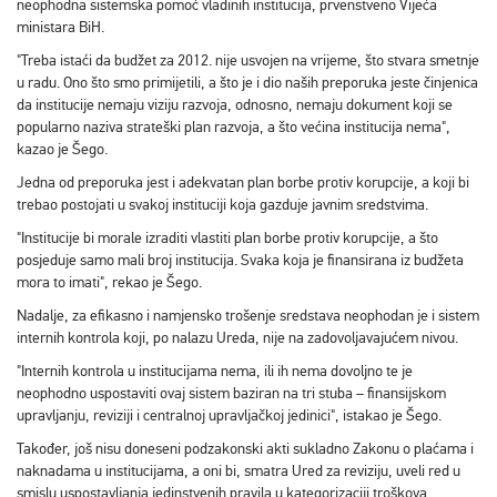
neophodna sistemska pomoć vladinih institucija, prvenstveno Vijeća
ministara BiH.
"Treba istaći da budžet za 2012. nije usvojen na vrijeme, što stvara smetnje
u radu. Ono što smo primijetili, a što je i dio naših preporuka jeste činjenica
da institucije nemaju viziju razvoja, odnosno, nemaju dokument koji se
popularno naziva strateški plan razvoja, a što većina institucija nema",
kazao je Šego.
Jedna od preporuka jest i adekvatan plan borbe protiv korupcije, a koji bi
trebao postojati u svakoj instituciji koja gazduje javnim sredstvima.
"Institucije bi morale izraditi vlastiti plan borbe protiv korupcije, a što
posjeduje samo mali broj institucija. Svaka koja je finansirana iz budžeta
mora to imati", rekao je Šego.
Nadalje, za efikasno i namjensko trošenje sredstava neophodan je i sistem
internih kontrola koji, po nalazu Ureda, nije na zadovoljavajućem nivou.
"Internih kontrola u institucijama nema, ili ih nema dovoljno te je
neophodno uspostaviti ovaj sistem baziran na tri stuba – finansijskom
upravljanju, reviziji i centralnoj upravljačkoj jedinici", istakao je Šego.
Također, još nisu doneseni podzakonski akti sukladno Zakonu o plaćama i
naknadama u institucijama, a oni bi, smatra Ured za reviziju, uveli red u
smislu uspostavljanja jedinstvenih pravila u kategorizaciji troškova.