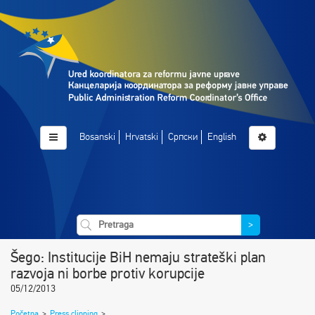
Bosanski
Hrvatski
Српски
English
>
Šego: Institucije BiH nemaju strateški plan
razvoja ni borbe protiv korupcije
05/12/2013
Početna
>
Press clipping
>