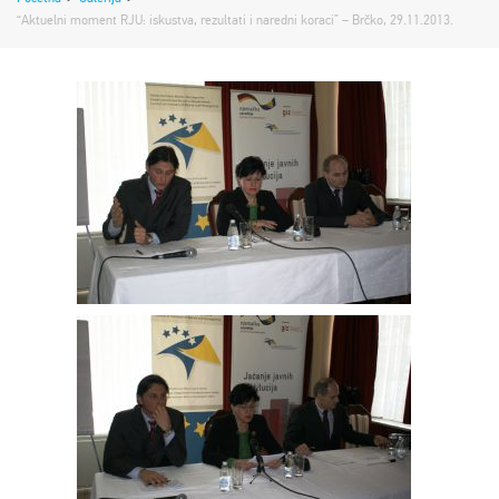
“Aktuelni moment RJU: iskustva, rezultati i naredni koraci” – Brčko, 29.11.2013.