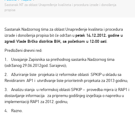
Sastanak NT za oblast Unapređenje kvaliteta i procedura izrade i donošenja
propisa
Sastanak Nadzornog tima za oblast Unapređenje kvaliteta i procedura
izrade i donošenja propisa bit će održan u
petak 14.12.2012. godine u
zgradi Vlade Brčko distrikta BiH, sa početkom u 12:00 sati
.
Predloženi dnevni red:
1. Usvajanje Zapisnika sa prethodnog sastanka Nadzornog tima
(održanog 29.06.2012god. Sarajevo);
2. Ažuriranje liste projekata iz reformske oblasti SPKIP u skladu sa
Revidiranim AP1 i utvrđivanje liste prioritetnih projekata za 2013 godinu;
3. Analizu stanja u reformskoj oblasti SPKIP – provedba mjera iz RAP1 i
dostavljanje informacija za pripremu godišnjeg izvještaja o napretku u
implementaciji RAP1 za 2012. godinu;
4. Razno.