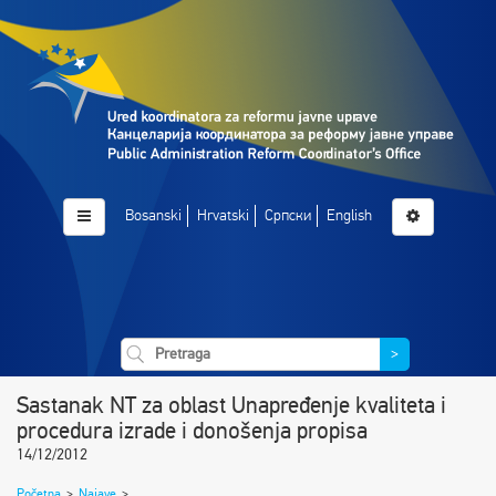
Bosanski
Hrvatski
Српски
English
>
Sastanak NT za oblast Unapređenje kvaliteta i
procedura izrade i donošenja propisa
14/12/2012
Početna
>
Najave
>