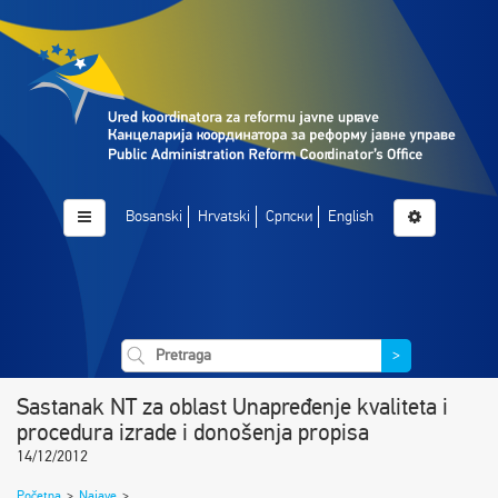
Bosanski
Hrvatski
Српски
English
>
Sastanak NT za oblast Unapređenje kvaliteta i
procedura izrade i donošenja propisa
14/12/2012
Početna
>
Najave
>