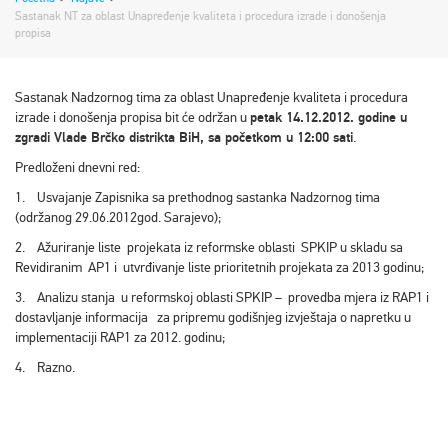
Sastanak NT za oblast Unapređenje kvaliteta i procedura izrade i donošenja
propisa
Sastanak Nadzornog tima za oblast Unapređenje kvaliteta i procedura
izrade i donošenja propisa bit će održan u
petak 14.12.2012. godine u
zgradi Vlade Brčko distrikta BiH, sa početkom u 12:00 sati
.
Predloženi dnevni red:
1. Usvajanje Zapisnika sa prethodnog sastanka Nadzornog tima
(održanog 29.06.2012god. Sarajevo);
2. Ažuriranje liste projekata iz reformske oblasti SPKIP u skladu sa
Revidiranim AP1 i utvrđivanje liste prioritetnih projekata za 2013 godinu;
3. Analizu stanja u reformskoj oblasti SPKIP – provedba mjera iz RAP1 i
dostavljanje informacija za pripremu godišnjeg izvještaja o napretku u
implementaciji RAP1 za 2012. godinu;
4. Razno.