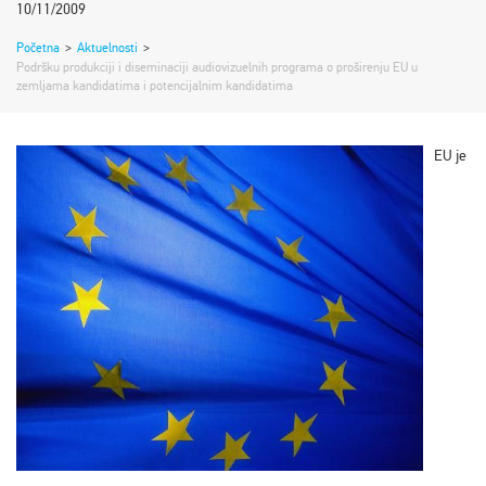
10/11/2009
Početna
>
Aktuelnosti
>
Podršku produkciji i diseminaciji audiovizuelnih programa o proširenju EU u
zemljama kandidatima i potencijalnim kandidatima
EU je