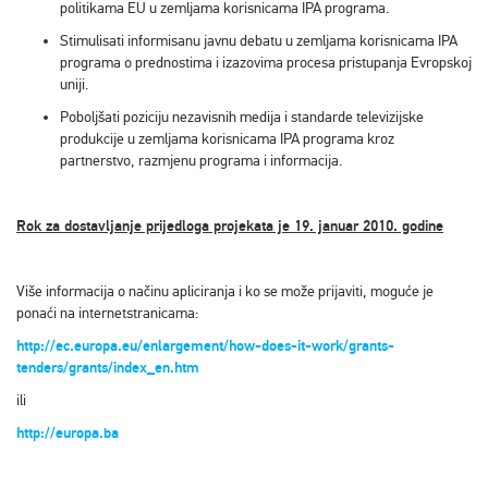
politikama EU u zemljama korisnicama IPA programa.
Stimulisati informisanu javnu debatu u zemljama korisnicama IPA
programa o prednostima i izazovima procesa pristupanja Evropskoj
uniji.
Poboljšati poziciju nezavisnih medija i standarde televizijske
produkcije u zemljama korisnicama IPA programa kroz
partnerstvo, razmjenu programa i informacija.
Rok za dostavljanje prijedloga projekata je 19. januar 2010. godine
Više informacija o načinu apliciranja i ko se može prijaviti, moguće je
ponaći na internetstranicama:
http://ec.europa.eu/enlargement/how-does-it-work/grants-
tenders/grants/index_en.htm
ili
http://europa.ba