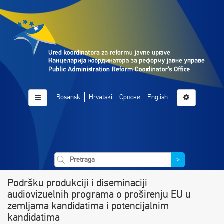
Bosanski
Hrvatski
Српски
English
>
Podršku produkciji i diseminaciji
audiovizuelnih programa o proširenju EU u
zemljama kandidatima i potencijalnim
kandidatima