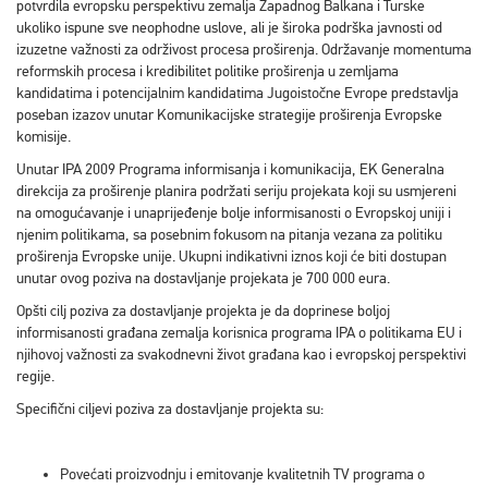
potvrdila evropsku perspektivu zemalja Zapadnog Balkana i Turske
ukoliko ispune sve neophodne uslove, ali je široka podrška javnosti od
izuzetne važnosti za održivost procesa proširenja. Održavanje momentuma
reformskih procesa i kredibilitet politike proširenja u zemljama
kandidatima i potencijalnim kandidatima Jugoistočne Evrope predstavlja
poseban izazov unutar Komunikacijske strategije proširenja Evropske
komisije.
Unutar IPA 2009 Programa informisanja i komunikacija, EK Generalna
direkcija za proširenje planira podržati seriju projekata koji su usmjereni
na omogućavanje i unaprijeđenje bolje informisanosti o Evropskoj uniji i
njenim politikama, sa posebnim fokusom na pitanja vezana za politiku
proširenja Evropske unije. Ukupni indikativni iznos koji će biti dostupan
unutar ovog poziva na dostavljanje projekata je 700 000 eura.
Opšti cilj poziva za dostavljanje projekta je da doprinese boljoj
informisanosti građana zemalja korisnica programa IPA o politikama EU i
njihovoj važnosti za svakodnevni život građana kao i evropskoj perspektivi
regije.
Specifični ciljevi poziva za dostavljanje projekta su:
Povećati proizvodnju i emitovanje kvalitetnih TV programa o