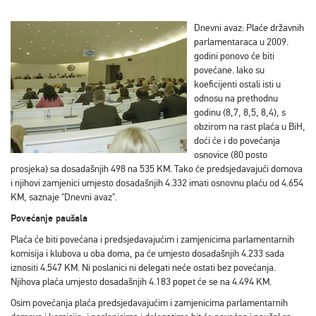
Dnevni avaz: Plaće državnih
parlamentaraca u 2009.
godini ponovo će biti
povećane. Iako su
koeficijenti ostali isti u
odnosu na prethodnu
godinu (8,7, 8,5, 8,4), s
obzirom na rast plaća u BiH,
doći će i do povećanja
osnovice (80 posto
prosjeka) sa dosadašnjih 498 na 535 KM. Tako će predsjedavajući domova
i njihovi zamjenici umjesto dosadašnjih 4.332 imati osnovnu plaću od 4.654
KM, saznaje "Dnevni avaz".
Povećanje paušala
Plaća će biti povećana i predsjedavajućim i zamjenicima parlamentarnih
komisija i klubova u oba doma, pa će umjesto dosadašnjih 4.233 sada
iznositi 4.547 KM. Ni poslanici ni delegati neće ostati bez povećanja.
Njihova plaća umjesto dosadašnjih 4.183 popet će se na 4.494 KM.
Osim povećanja plaća predsjedavajućim i zamjenicima parlamentarnih