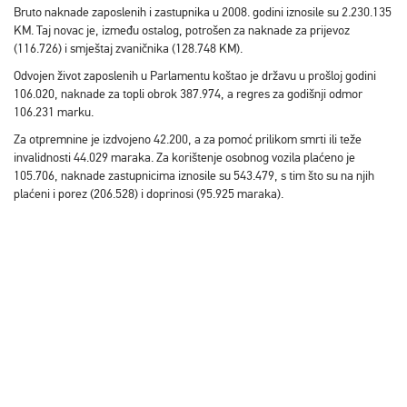
Bruto naknade zaposlenih i zastupnika u 2008. godini iznosile su 2.230.135
KM. Taj novac je, između ostalog, potrošen za naknade za prijevoz
(116.726) i smještaj zvaničnika (128.748 KM).
Odvojen život zaposlenih u Parlamentu koštao je državu u prošloj godini
106.020, naknade za topli obrok 387.974, a regres za godišnji odmor
106.231 marku.
Za otpremnine je izdvojeno 42.200, a za pomoć prilikom smrti ili teže
invalidnosti 44.029 maraka. Za korištenje osobnog vozila plaćeno je
105.706, naknade zastupnicima iznosile su 543.479, s tim što su na njih
plaćeni i porez (206.528) i doprinosi (95.925 maraka).