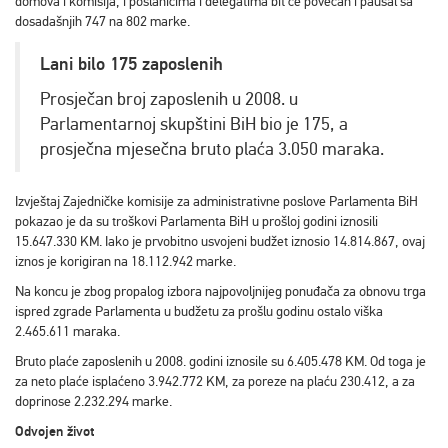
domova i komisija, i poslanicima i delegatima bit će povećan i paušal sa
dosadašnjih 747 na 802 marke.
Lani bilo 175 zaposlenih
Prosječan broj zaposlenih u 2008. u
Parlamentarnoj skupštini BiH bio je 175, a
prosječna mjesečna bruto plaća 3.050 maraka.
Izvještaj Zajedničke komisije za administrativne poslove Parlamenta BiH
pokazao je da su troškovi Parlamenta BiH u prošloj godini iznosili
15.647.330 KM. Iako je prvobitno usvojeni budžet iznosio 14.814.867, ovaj
iznos je korigiran na 18.112.942 marke.
Na koncu je zbog propalog izbora najpovoljnijeg ponuđača za obnovu trga
ispred zgrade Parlamenta u budžetu za prošlu godinu ostalo viška
2.465.611 maraka.
Bruto plaće zaposlenih u 2008. godini iznosile su 6.405.478 KM. Od toga je
za neto plaće isplaćeno 3.942.772 KM, za poreze na plaću 230.412, a za
doprinose 2.232.294 marke.
Odvojen život