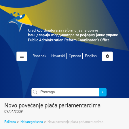
Bosanski
Hrvatski
Српски
English
>
Novo povećanje plaća parlamentarcima
07/04/2009
Početna
>
Nekategorisano
>
Novo povećanje plaća parlamentarcima