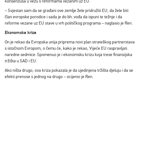
konsenzusa u vezu s reformama vezanim uz EU.
– Svjestan sam da se građani ove zemlje žele pridružiti EU, da žele biti
član evropske porodice i sada je do bh. vođa da ispuni te težnje i da
reforme vezane uz EU stave u vrh političkog programa – naglasio je Ren.
Ekonomska kriza
On je rekao da Evropska unija priprema novi plan strateškog partnerstava
s istočnom Evropom, o čemu će, kako je rekao, Vijeće EU raspravljati
naredne sedmice. Spomenuo je i ekonomsku krizu koja trese finansijska
tržišta u SAD i EU.
Ako ništa drugo, ova kriza pokazala je da ujedinjena tržišta djeluju i da se
efekti prenose s jednog na drugo – ocijenio je Ren.