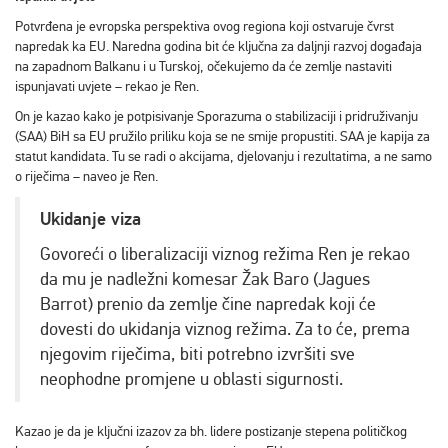
Potvrđena je evropska perspektiva ovog regiona koji ostvaruje čvrst
napredak ka EU. Naredna godina bit će ključna za daljnji razvoj događaja
na zapadnom Balkanu i u Turskoj, očekujemo da će zemlje nastaviti
ispunjavati uvjete – rekao je Ren.
On je kazao kako je potpisivanje Sporazuma o stabilizaciji i pridruživanju
(SAA) BiH sa EU pružilo priliku koja se ne smije propustiti. SAA je kapija za
statut kandidata. Tu se radi o akcijama, djelovanju i rezultatima, a ne samo
o riječima – naveo je Ren.
Ukidanje viza
Govoreći o liberalizaciji viznog režima Ren je rekao
da mu je nadležni komesar Žak Baro (Jagues
Barrot) prenio da zemlje čine napredak koji će
dovesti do ukidanja viznog režima. Za to će, prema
njegovim riječima, biti potrebno izvršiti sve
neophodne promjene u oblasti sigurnosti.
Kazao je da je ključni izazov za bh. lidere postizanje stepena političkog