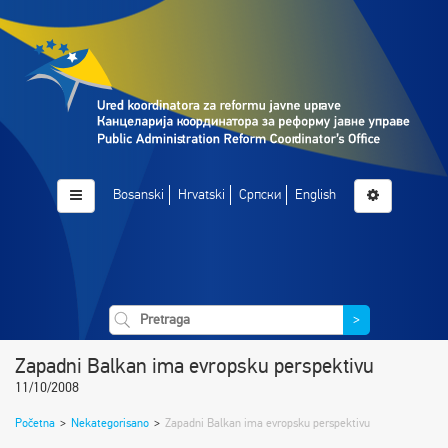
Bosanski
Hrvatski
Српски
English
>
Zapadni Balkan ima evropsku perspektivu
11/10/2008
Početna
>
Nekategorisano
>
Zapadni Balkan ima evropsku perspektivu