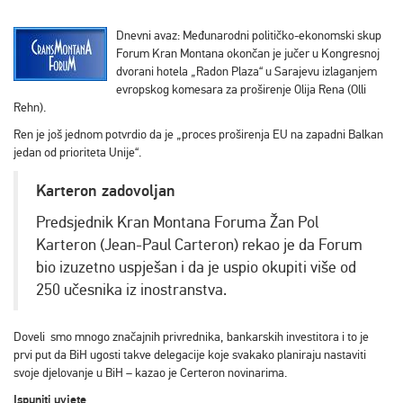
Dnevni avaz: Međunarodni političko-ekonomski skup
Forum Kran Montana okončan je jučer u Kongresnoj
dvorani hotela „Radon Plaza“ u Sarajevu izlaganjem
evropskog komesara za proširenje Olija Rena (Olli
Rehn).
Ren je još jednom potvrdio da je „proces proširenja EU na zapadni Balkan
jedan od prioriteta Unije“.
Karteron zadovoljan
Predsjednik Kran Montana Foruma Žan Pol
Karteron (Jean-Paul Carteron) rekao je da Forum
bio izuzetno uspješan i da je uspio okupiti više od
250 učesnika iz inostranstva.
Doveli smo mnogo značajnih privrednika, bankarskih investitora i to je
prvi put da BiH ugosti takve delegacije koje svakako planiraju nastaviti
svoje djelovanje u BiH – kazao je Certeron novinarima.
Ispuniti uvjete