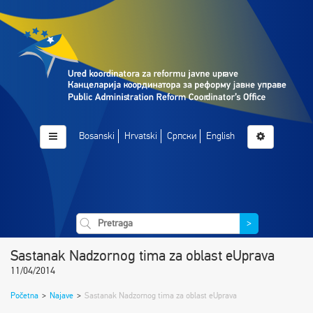
Bosanski
Hrvatski
Српски
English
>
Sastanak Nadzornog tima za oblast eUprava
11/04/2014
Početna
>
Najave
>
Sastanak Nadzornog tima za oblast eUprava