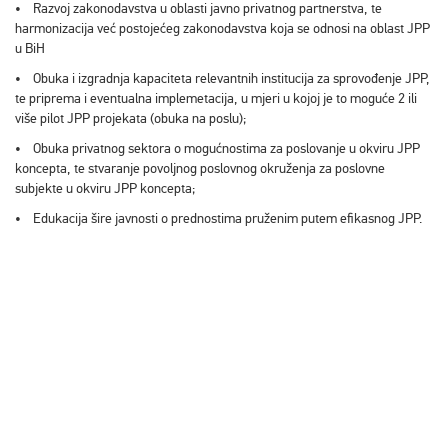
• Razvoj zakonodavstva u oblasti javno privatnog partnerstva, te
harmonizacija već postojećeg zakonodavstva koja se odnosi na oblast JPP
u BiH
• Obuka i izgradnja kapaciteta relevantnih institucija za sprovođenje JPP,
te priprema i eventualna implemetacija, u mjeri u kojoj je to moguće 2 ili
više pilot JPP projekata (obuka na poslu);
• Obuka privatnog sektora o mogućnostima za poslovanje u okviru JPP
koncepta, te stvaranje povoljnog poslovnog okruženja za poslovne
subjekte u okviru JPP koncepta;
• Edukacija šire javnosti o prednostima pruženim putem efikasnog JPP.