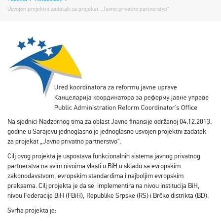
Usvojen projektni zadatak za projekat „Javno privatno partnerstvo“
Na sjednici Nadzornog tima za oblast Javne finansije održanoj 04.12.2013.
godine u Sarajevu jednoglasno je jednoglasno usvojen projektni zadatak
za projekat „Javno privatno partnerstvo“.
Cilj ovog projekta je uspostava funkcionalnih sistema javnog privatnog
partnerstva na svim nivoima vlasti u BiH u skladu sa evropskim
zakonodavstvom, evropskim standardima i najboljim evropskim
praksama. Cilj projekta je da se implementira na nivou institucija BiH,
nivou Federacije BiH (FBiH), Republike Srpske (RS) i Brčko distrikta (BD).
Svrha projekta je: