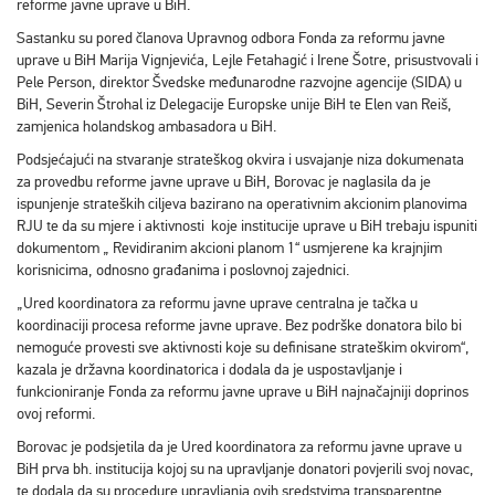
reforme javne uprave u BiH.
Sastanku su pored članova Upravnog odbora Fonda za reformu javne
uprave u BiH Marija Vignjevića, Lejle Fetahagić i Irene Šotre, prisustvovali i
Pele Person, direktor Švedske međunarodne razvojne agencije (SIDA) u
BiH, Severin Štrohal iz Delegacije Europske unije BiH te Elen van Reiš,
zamjenica holandskog ambasadora u BiH.
Podsjećajući na stvaranje strateškog okvira i usvajanje niza dokumenata
za provedbu reforme javne uprave u BiH, Borovac je naglasila da je
ispunjenje strateških ciljeva bazirano na operativnim akcionim planovima
RJU te da su mjere i aktivnosti koje institucije uprave u BiH trebaju ispuniti
dokumentom „ Revidiranim akcioni planom 1“ usmjerene ka krajnjim
korisnicima, odnosno građanima i poslovnoj zajednici.
„Ured koordinatora za reformu javne uprave centralna je tačka u
koordinaciji procesa reforme javne uprave. Bez podrške donatora bilo bi
nemoguće provesti sve aktivnosti koje su definisane strateškim okvirom“,
kazala je državna koordinatorica i dodala da je uspostavljanje i
funkcioniranje Fonda za reformu javne uprave u BiH najnačajniji doprinos
ovoj reformi.
Borovac je podsjetila da je Ured koordinatora za reformu javne uprave u
BiH prva bh. institucija kojoj su na upravljanje donatori povjerili svoj novac,
te dodala da su procedure upravljanja ovih sredstvima transparentne.