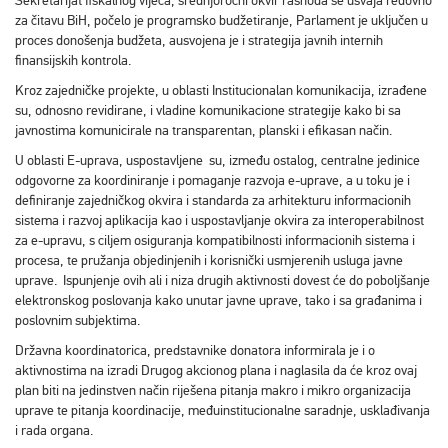
Sekretarijat fiskalnog vijeća, srednjoročni okvir rashoda se usvaja redovno
za čitavu BiH, počelo je programsko budžetiranje, Parlament je uključen u
proces donošenja budžeta, ausvojena je i strategija javnih internih
finansijskih kontrola.
Kroz zajedničke projekte, u oblasti Institucionalan komunikacija, izrađene
su, odnosno revidirane, i vladine komunikacione strategije kako bi sa
javnostima komunicirale na transparentan, planski i efikasan način.
U oblasti E-uprava, uspostavljene su, između ostalog, centralne jedinice
odgovorne za koordiniranje i pomaganje razvoja e-uprave, a u toku je i
definiranje zajedničkog okvira i standarda za arhitekturu informacionih
sistema i razvoj aplikacija kao i uspostavljanje okvira za interoperabilnost
za e-upravu, s ciljem osiguranja kompatibilnosti informacionih sistema i
procesa, te pružanja objedinjenih i korisnički usmjerenih usluga javne
uprave. Ispunjenje ovih ali i niza drugih aktivnosti dovest će do poboljšanje
elektronskog poslovanja kako unutar javne uprave, tako i sa građanima i
poslovnim subjektima.
Državna koordinatorica, predstavnike donatora informirala je i o
aktivnostima na izradi Drugog akcionog plana i naglasila da će kroz ovaj
plan biti na jedinstven način riješena pitanja makro i mikro organizacija
uprave te pitanja koordinacije, međuinstitucionalne saradnje, usklađivanja
i rada organa.