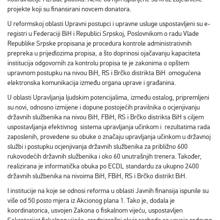
projekte koji su finansirani novcem donatora.
U reformskoj oblasti Upravni postupci i upravne usluge uspostavljeni su e-
registri u Federaciji BiH i Republici Srpskoj, Poslovnikom o radu Vlade
Republike Srpske propisana je procedura kontrole administrativnih
prepreka u prijedlozima propisa, a što doprinosi ojačavanju kapaciteta
institucija odgovornih za kontrolu propisa te je zakonima o opštem
upravnom postupku na nivou BiH, RS i Brčko distrikta BiH omogućena
elektronska komunikacija između organa uprave i građanina.
U oblasti Upravljanja ljudskim potencijalima, između ostalog, pripremljeni
su novi, odnosno izmijene i dopune postojećih pravilnika o ocjenjivanju
državnih službenika na nivou BiH, FBiH, RS i Brčko distrikta BiH s ciljem
uspostavljanja efektivnog sistema upravljanja učinkom i rezultatima rada
zaposlenih, provedene su obuke o značaju upravljanja učinkom u državnoj
službi i postupku ocjenjivanja državnih službenika za približno 600
rukovodećih državnih službenika i oko 60 unutrašnjih trenera. Također,
realizirana je informatička obuka po ECDL standardu za ukupno 2400
državnih službenika na nivoima BiH, FBiH, RS i Brčko distrikt BiH.
I institucije na koje se odnosi reforma u oblasti Javnih finansija ispunile su
više od 50 posto mjera iz Akcionog plana 1. Tako je, dodala je
koordinatorica, usvojen Zakona o fiskalnom vijeću, uspostavljen