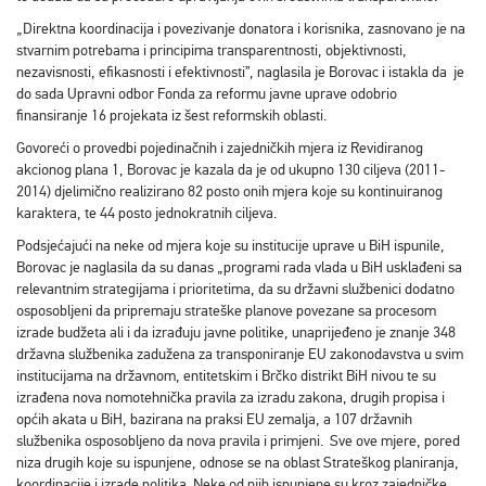
„Direktna koordinacija i povezivanje donatora i korisnika, zasnovano je na
stvarnim potrebama i principima transparentnosti, objektivnosti,
nezavisnosti, efikasnosti i efektivnosti”, naglasila je Borovac i istakla da je
do sada Upravni odbor Fonda za reformu javne uprave odobrio
finansiranje 16 projekata iz šest reformskih oblasti.
Govoreći o provedbi pojedinačnih i zajedničkih mjera iz Revidiranog
akcionog plana 1, Borovac je kazala da je od ukupno 130 ciljeva (2011-
2014) djelimično realizirano 82 posto onih mjera koje su kontinuiranog
karaktera, te 44 posto jednokratnih ciljeva.
Podsjećajući na neke od mjera koje su institucije uprave u BiH ispunile,
Borovac je naglasila da su danas „programi rada vlada u BiH usklađeni sa
relevantnim strategijama i prioritetima, da su državni službenici dodatno
osposobljeni da pripremaju strateške planove povezane sa procesom
izrade budžeta ali i da izrađuju javne politike, unaprijeđeno je znanje 348
državna službenika zadužena za transponiranje EU zakonodavstva u svim
institucijama na državnom, entitetskim i Brčko distrikt BiH nivou te su
izrađena nova nomotehnička pravila za izradu zakona, drugih propisa i
općih akata u BiH, bazirana na praksi EU zemalja, a 107 državnih
službenika osposobljeno da nova pravila i primjeni. Sve ove mjere, pored
niza drugih koje su ispunjene, odnose se na oblast Strateškog planiranja,
koordinacije i izrade politika. Neke od njih ispunjene su kroz zajedničke