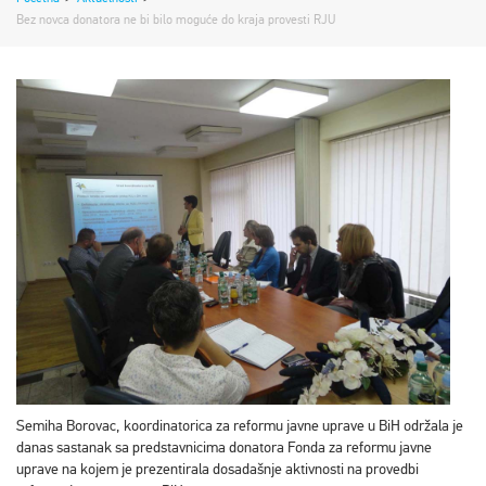
Bez novca donatora ne bi bilo moguće do kraja provesti RJU
Semiha Borovac, koordinatorica za reformu javne uprave u BiH održala je
danas sastanak sa predstavnicima donatora Fonda za reformu javne
uprave na kojem je prezentirala dosadašnje aktivnosti na provedbi