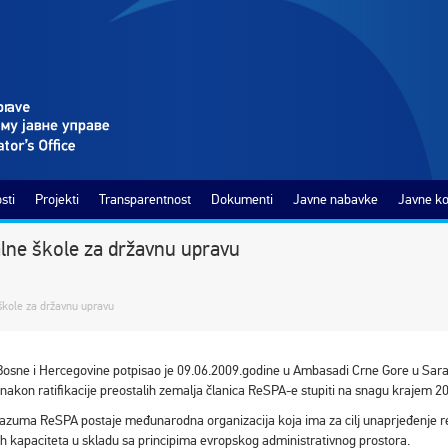
sti
Projekti
Transparentnost
Dokumenti
Javne nabavke
Javne ko
lne škole za državnu upravu
kole za državnu upravu
 Bosne i Hercegovine potpisao je 09.06.2009.godine u Ambasadi Crne Gore u Sa
nakon ratifikacije preostalih zemalja članica ReSPA-e stupiti na snagu krajem 2
zuma ReSPA postaje međunarodna organizacija koja ima za cilj unaprjeđenje re
nih kapaciteta u skladu sa principima evropskog administrativnog prostora.