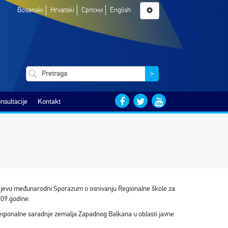
Bosanski
Hrvatski
Српски
English
>
nsultacije
Kontakt
rajevu međunarodni Sporazum o osnivanju Regionalne škole za
009.godine.
gionalne saradnje zemalja Zapadnog Balkana u oblasti javne