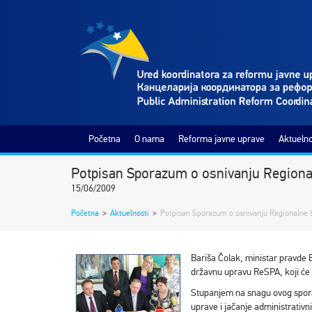
Početna
O nama
Reforma javne uprave
Aktuelno
Potpisan Sporazum o osnivanju Regiona
15/06/2009
Početna
>
Aktuelnosti
>
Potpisan Sporazum o osnivanju Regionalne š
Bariša Čolak, ministar pravde
državnu upravu ReSPA, koji će 
Stupanjem na snagu ovog spora
uprave i jačanje administrativ