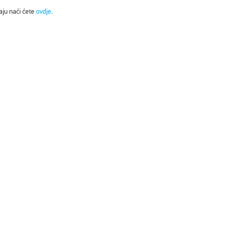
aju naći ćete
ovdje
.