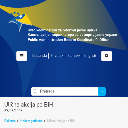
Bosanski
Hrvatski
Српски
English
>
Ulična akcija po BiH
27/03/2008
Početna
>
Nekategorisano
>
Ulična akcija po BiH