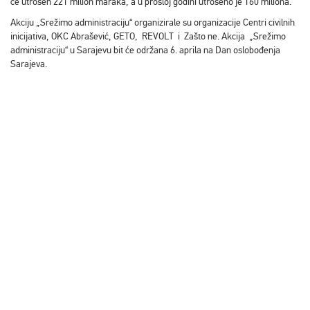
će utrošen 221 milion maraka, a u prošloj godini utrošeno je 160 miliona.
Akciju „Srežimo administraciju“ organizirale su organizacije Centri civilnih
inicijativa, OKC Abrašević, GETO, REVOLT i Zašto ne. Akcija „Srežimo
administraciju“ u Sarajevu bit će održana 6. aprila na Dan oslobođenja
Sarajeva.