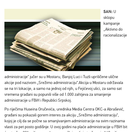
SAN:
U
sklopu
kampanje
„Aktivno do
racionalizacije
administracije“ jučer su u Mostaru, Banjoj Luci i Tuzli upriličene ulične
akcije pod nazivom „Srežimo administraciju“.Akcija u Mostaru održavala
se na tri lokacije, a samo na jednoj od njih, u Fejićevoj ulici, za samo sat
vremena građani su popunili više od 1.000 zahtjeva za smanjenje
administracije u FBiH i Republici Srpskoj.
Po riječima Huseina Oručevića, urednika Media Centra OKC-a Abrašević,
građani su pokazali gorem interes za akciju „Srežimo administraciju“,
kojoj je cilj da se počne sa smanjivanjem administracije na svim razinama
vlasti za pet posto godišnje. U ovoj godini na plaće administracije u FBiH bit