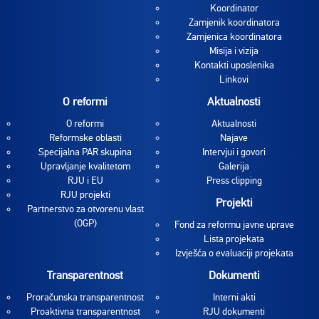
Koordinator
Zamjenik koordinatora
Zamjenica koordinatora
Misija i vizija
Kontakti uposlenika
Linkovi
O reformi
Aktualnosti
O reformi
Aktualnosti
Reformske oblasti
Najave
Specijalna PAR skupina
Intervjui i govori
Upravljanje kvalitetom
Galerija
RJU i EU
Press clipping
RJU projekti
Projekti
Partnerstvo za otvorenu vlast
(OGP)
Fond za reformu javne uprave
Lista projekata
Izvješća o evaluaciji projekata
Transparentnost
Dokumenti
Proračunska transparentnost
Interni akti
Proaktivna transparentnost
RJU dokumenti