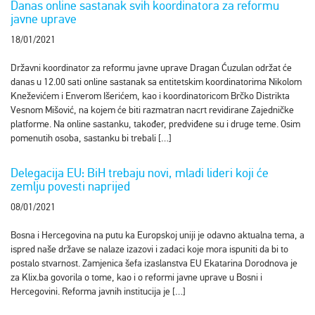
Danas online sastanak svih koordinatora za reformu
javne uprave
18/01/2021
Državni koordinator za reformu javne uprave Dragan Ćuzulan održat će
danas u 12.00 sati online sastanak sa entitetskim koordinatorima Nikolom
Kneževićem i Enverom Išerićem, kao i koordinatoricom Brčko Distrikta
Vesnom Mišović, na kojem će biti razmatran nacrt revidirane Zajedničke
platforme. Na online sastanku, također, predviđene su i druge teme. Osim
pomenutih osoba, sastanku bi trebali […]
Delegacija EU: BiH trebaju novi, mladi lideri koji će
zemlju povesti naprijed
08/01/2021
Bosna i Hercegovina na putu ka Europskoj uniji je odavno aktualna tema, a
ispred naše države se nalaze izazovi i zadaci koje mora ispuniti da bi to
postalo stvarnost. Zamjenica šefa izaslanstva EU Ekatarina Dorodnova je
za Klix.ba govorila o tome, kao i o reformi javne uprave u Bosni i
Hercegovini. Reforma javnih institucija je […]