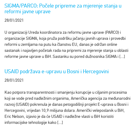
SIGMA/PARCO: Počele pripreme za mjerenje stanja u
reformi javne uprave
28/01/2021
U organizaciji Ureda koordinatora za reformu javne uprave (PARCO) i
organizacije SIGMA, koja pruža podršku jačanju javnih uprava i provedbi
reformi u zemljama na putu ka članstvu EU, danas je održan online
sastanak i najavljen početak rada na pripremi za mjerenje stanja u oblasti
reforme javne uprave u BiH. Sastanku su pored dužnosnika SIGMA i […]
USAID podržava e-upravu u Bosni i Hercegovini
28/01/2021
Kao potpora transparentnosti i smanjenju korupcije u ciljanim procesima
koji se vode pred nadležnim organima, Američka agencija za međunarodni
razvoj (USAID) pokrenula je danas petogodišnji projekt E-uprava u Bosni i
Hercegovini, vrijedan 10,9 milijuna dolara. Američki veleposlanik u BiH,
Eric Nelson, izjavio je da će USAID i nadležne vlasti u BiH koristiti
informacijske tehnologije kako […]