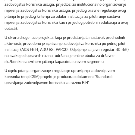
zadovoljstva korisnika usluga, prijedlozi za institucionalno organizovanje
mjerenja zadovoljstva korisnika usluga, prijedlog pravne regulacije ovog
pitanja te prijedlog kriterija za odabir institucija za pilotiranje sustava
mjerenja zadovoljstva korisnika kao i prijedlog potrebnih edukacija u ovoj
oblasti).
U okviru druge faze projekta, koja je predstavljala nastavak predhodnih
aktivnosti, provedeno je ispitivanje zadovoljstva korisnika po jednoj pilot
instituciji (ADS FBiH, ADU RS, PARCO i Odjeljenje za javni registar BD BiH)
na svakoj od upravnih razina, održana je online obuka za državne
službenike sa svrhom jačanja kapaciteta u ovom segmentu.
U dijelu pitanja organizacije i regulacije upravljanja zadovoljstvom
korisnika (engl.CSM) projekt je producirao dokument “Standardi
upravljanja zadovoljstvom korisnika za razinu BiH”.