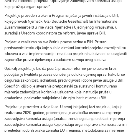
završna radionica projekta “Upravljanje zadovoljstvom korisnika usluga
koje pružaju organi uprave“.
Projekt je proveden u okviru Programa jačanja javnih institucija u BiH,
kojeg provodi Njemački GIZ (Deutsche Gesellschaft für Internationale
Zusammenarbeit) u ime vlada Njemačke i Ujedinjenog Kraljevstva, u
suradnji s Uredom koordinatora za reformu javne uprave BiH.
Projeat je realiziran na sve četiri upravne razine u BiH. Prisutni
predstavnici institucija koje su bile direktni korisnici projekta razmijenili su
iskustva u vezi implementacije i rezultata projektnih aktivnosti te usaglasili
zajedničke pravce djelovanja u budućem razvoju ovog sustava.
Opći cilj projekta je bio da podrži procese reforme javne uprave kroz
poboljšanje kvaliteta procesa donošenja odluka u javnoj upravi kako bi se
osigurala zakonitost, jednakost, predvidljivost i dobre javne usluge u BiH.
Specifični cilj bio je stvaranje pretpostavki za sustavno i kontinuirano
mjerenje zadovoljstva korisnika uslugama koje institucije pružaju
građanima, poslovnim subjektima i drugim institucijama u BiH.
Projekat je proveden u dvije faze. U prvoj inicijalnoj fazi projekta, koja je
realizirana 2020. godine, pripremljena je analitička osnova za mjerenje
zadovoljstva korisnika usluga (analiza trenutnog stanja u oblasti mjerenja
zadovoljstva korisnika usluga koje pružaju organi uprave s komparativnim
pregledom dobrih praksi zemalja EU i regiona, metodologija za mjerenje