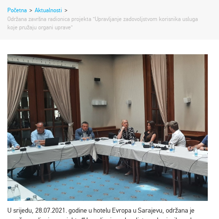
Početna
>
Aktualnosti
>
Održana završna radionica projekta “Upravljanje zadovoljstvom korisnika usluga
koje pružaju organi uprave“
U srijedu, 28.07.2021. godine u hotelu Evropa u Sarajevu, održana je